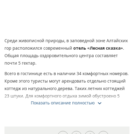
Среди живописной природы, в заповедной зоне Алтайских
гор расположился современный
отель «Лесная сказка»
.
Общая площадь оздоровительного центра составляет
почти 5 гектар.
Всего в гостинице есть в наличии 34 комфортных номеров.
Кроме этого туристы могут арендовать отдельно стоящий
коттедж из натурального дерева. Таких летних коттеджей
23 штуки. Для комфортного отдыха зимой обустроено 5
Показать описание полностью
отапливаемых домов.
Для постояльцев регулярно организовываются пешие
походы и туры на джипах. Увлекательные экскурсионные
программы предполагают посещение таких мест: