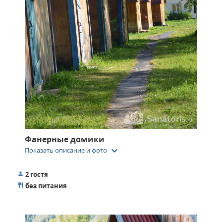
обслуживание сделают отдых незабываемым.
Фанерные домики
keyboard_arrow_down
Показать описание и фото
2 гостя
без питания