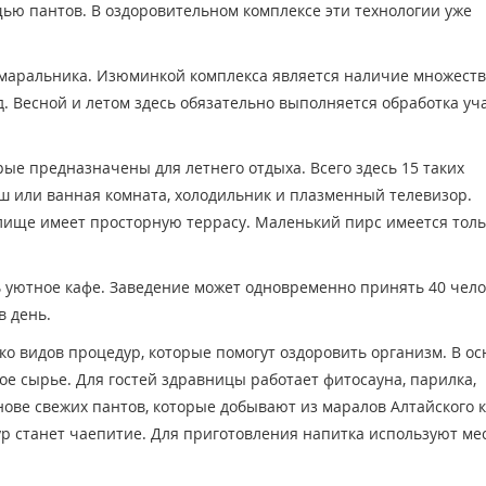
ю пантов. В оздоровительном комплексе эти технологии уже
маральника. Изюминкой комплекса является наличие множест
. Весной и летом здесь обязательно выполняется обработка уча
ые предназначены для летнего отдыха. Всего здесь 15 таких
ш или ванная комната, холодильник и плазменный телевизор.
ище имеет просторную террасу. Маленький пирс имеется толь
 уютное кафе. Заведение может одновременно принять 40 чело
в день.
ко видов процедур, которые помогут оздоровить организм. В ос
е сырье. Для гостей здравницы работает фитосауна, парилка,
ове свежих пантов, которые добывают из маралов Алтайского к
 станет чаепитие. Для приготовления напитка используют ме