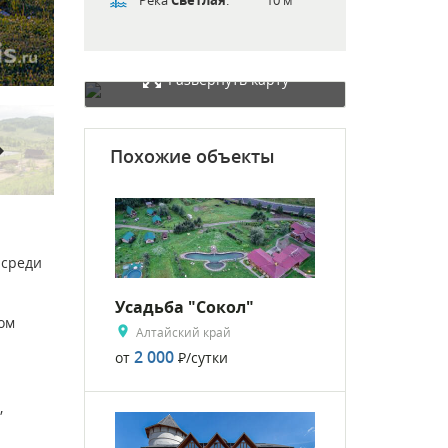
Развернуть карту
rward
Похожие объекты
 среди
Усадьба "Сокол"
том
Алтайский край
2 000
от
Р
/сутки
,