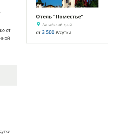
,
Отель "Поместье"
Алтайский край
ко от
3 500
от
Р
/сутки
енной
/сутки