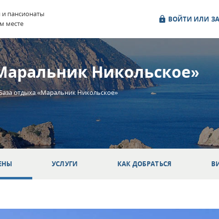
и и пансионаты
ВОЙТИ ИЛИ ЗА
м месте
«Маральник Никольское»
База отдыха «Маральник Никольское»
ЕНЫ
УСЛУГИ
КАК ДОБРАТЬСЯ
В