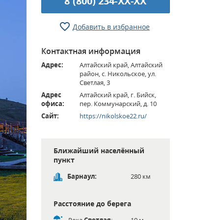
8 (800) 234-XX-XX
Добавить в избранное
Контактная информация
Адрес:
Алтайский край, Алтайский
район, с. Никольское, ул.
Светлая, 3
Адрес
Алтайский край, г. Бийск,
офиса:
пер. Коммунарский, д. 10
Сайт:
https://nikolskoe22.ru/
Ближайший населённый
пункт
Барнаул:
280 км
Расстояние до берега
Река
Светлая
:
10 м