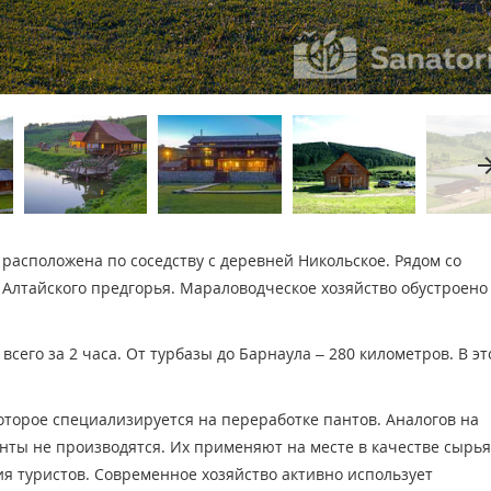
arrow_fo
расположена по соседству с деревней Никольское. Рядом со
 Алтайского предгорья. Мараловодческое хозяйство обустроено
сего за 2 часа. От турбазы до Барнаула – 280 километров. В э
которое специализируется на переработке пантов. Аналогов на
нты не производятся. Их применяют на месте в качестве сырья
ия туристов. Современное хозяйство активно использует