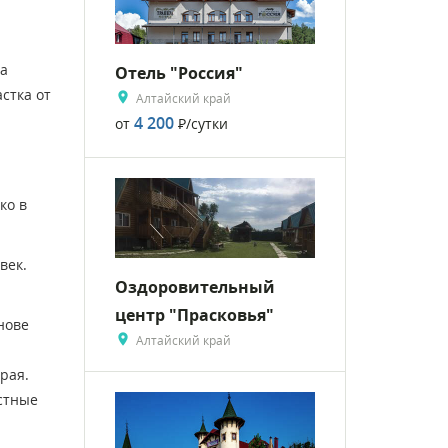
ва
Отель "Россия"
стка от
Алтайский край
4 200
от
Р
/сутки
ко в
век.
Оздоровительный
центр "Прасковья"
нове
Алтайский край
рая.
стные