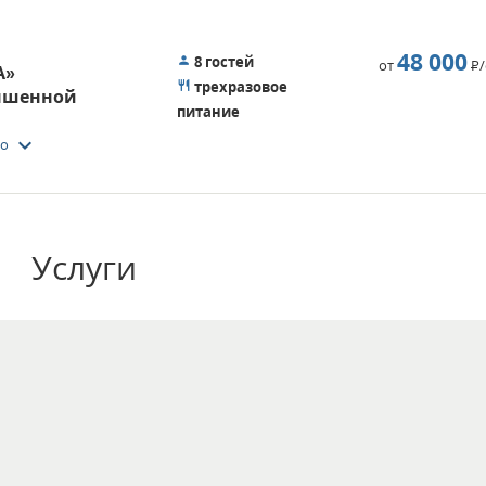
48 000
8 гостей
от
Р
А»
трехразовое
ышенной
питание
keyboard_arrow_down
то
Услуги