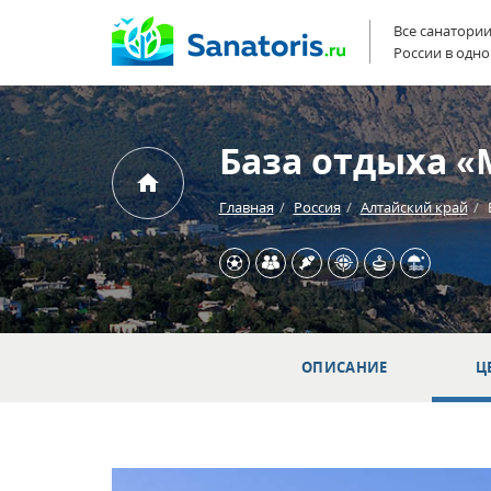
Все санатори
России в одно
База отдыха 
Главная
Россия
Алтайский край
ОПИСАНИЕ
Ц