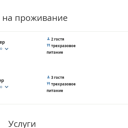
 на проживание
2 гостя
ер
трехразовое
keyboard_arrow_down
то
питание
3 гостя
ер
трехразовое
keyboard_arrow_down
то
питание
Услуги