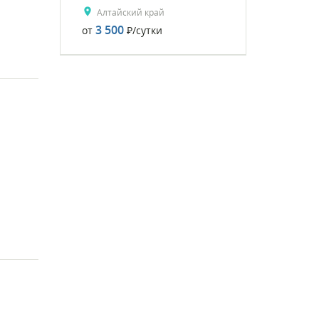
Алтайский край
3 500
от
Р
/сутки