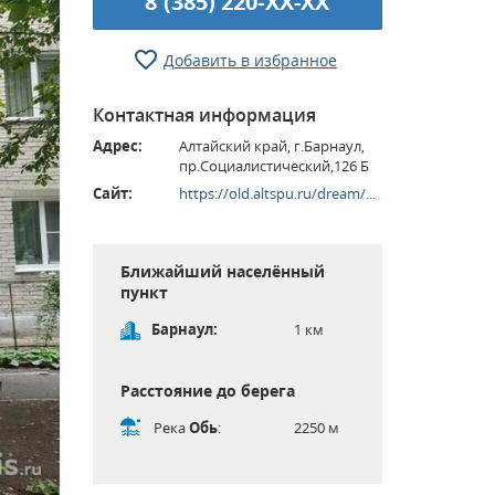
8 (385) 220-XX-XX
Добавить в избранное
Контактная информация
Адрес:
Алтайский край, г.Барнаул,
пр.Социалистический,126 Б
Сайт:
https://old.altspu.ru/dream/...
Ближайший населённый
пункт
Барнаул:
1 км
Расстояние до берега
Река
Обь
:
2250 м