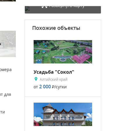
Развернуть карту
Похожие объекты
rward
Номера
Усадьба "Сокол"
Алтайский край
2 000
от
Р
/сутки
.
ит для
сти