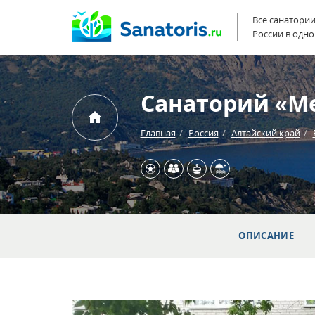
Все санатори
России в одно
Санаторий «М
Главная
Россия
Алтайский край
ОПИСАНИЕ