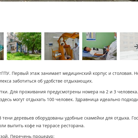
arrow_fo
тГПУ. Первый этаж занимает медицинский корпус и столовая. 
лекса заботиться об удобстве отдыхающих.
утки. Для проживания предусмотрены номера на 2 и 3 человека
здесь могут отдыхать 100 человек. Здравница идеально подход
В тени деревьев оборудованы удобные скамейки для отдыха. Го
 или выпить кофе на террасе ресторана.
зой. Перечень процедур: