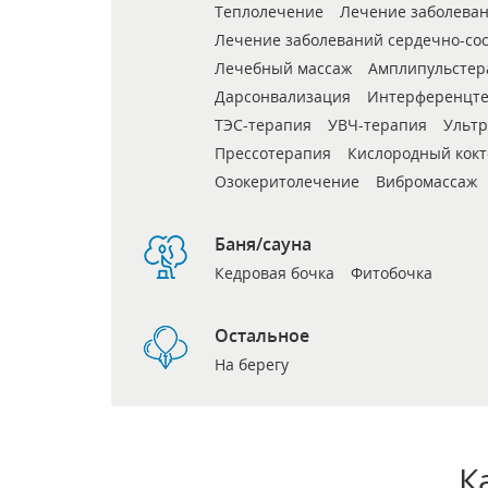
Теплолечение
Лечение заболева
Лечение заболеваний сердечно-со
Лечебный массаж
Амплипульстер
Дарсонвализация
Интерференцт
ТЭС-терапия
УВЧ-терапия
Ультр
Прессотерапия
Кислородный кокт
Озокеритолечение
Вибромассаж
Баня/сауна
Кедровая бочка
Фитобочка
Остальное
На берегу
К