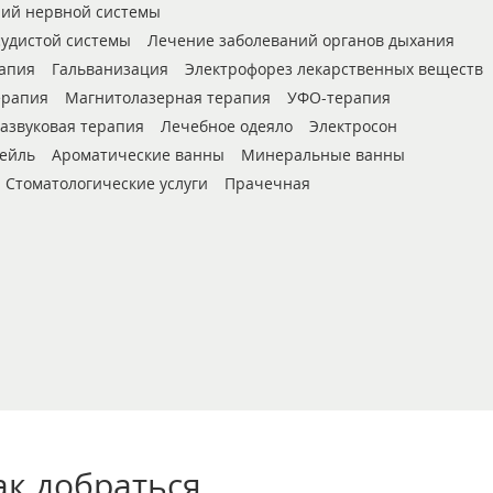
ний нервной системы
судистой системы
Лечение заболеваний органов дыхания
апия
Гальванизация
Электрофорез лекарственных веществ
ерапия
Магнитолазерная терапия
УФО-терапия
азвуковая терапия
Лечебное одеяло
Электросон
ейль
Ароматические ванны
Минеральные ванны
Стоматологические услуги
Прачечная
ак добраться