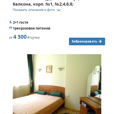
балкона, корп. №1, №2;4;6;8;
keyboard_arrow_down
Показать описание и фото
2+1 гостя
трехразовое питание
4 300
от
Р
/сутки
Забронировать