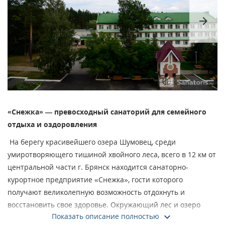
arrow_forward
«Снежка» — превосходный санаторий для семейного
отдыха и оздоровления
На берегу красивейшего озера Шумовец, среди
умиротворяющего тишиной хвойного леса, всего в 12 км от
центральной части г. Брянск находится санаторно-
курортное предприятие «Снежка», гости которого
получают великолепную возможность отдохнуть и
восстановить свое здоровье. Окружающий лес и озеро
Показать описание полностью
дарят энергию и силы, оказывая благотворное влияние на