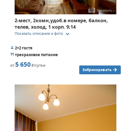
2-мест, 2комн,удоб.в номере, балкон,
телев, холод, 1 корп. 9;14
keyboard_arrow_down
Показать описание и фото
2+2 гостя
трехразовое питание
5 650
от
Р
/сутки
Забронировать