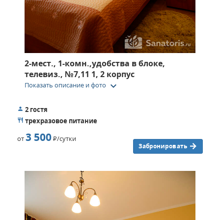
2-мест., 1-комн.,удобства в блоке,
телевиз., №7,11 1, 2 корпус
keyboard_arrow_down
Показать описание и фото
2 гостя
трехразовое питание
3 500
от
Р
/сутки
Забронировать