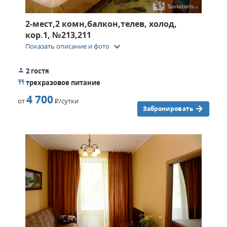
2-мест,2 комн,балкон,телев, холод,
кор.1, №213,211
keyboard_arrow_down
Показать описание и фото
2 гостя
трехразовое питание
4 700
от
Р
/сутки
Забронировать