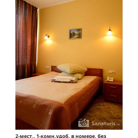
2-мест., 1-комн,удоб. в номере, без