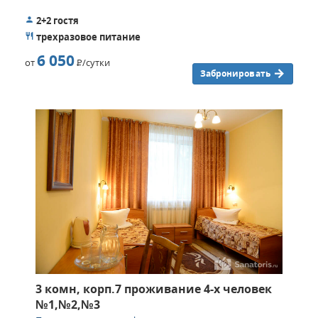
2+2 гостя
трехразовое питание
6 050
от
Р
/сутки
Забронировать
3 комн, корп.7 проживание 4-х человек
№1,№2,№3