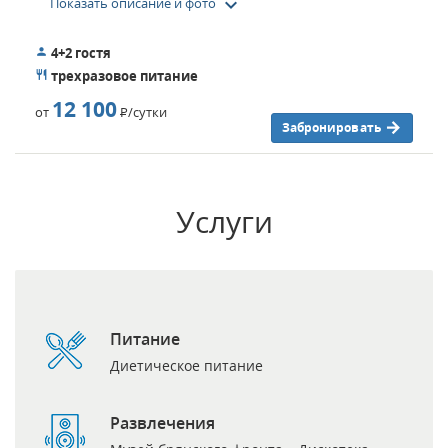
keyboard_arrow_down
Показать описание и фото
4+2 гостя
трехразовое питание
12 100
от
Р
/сутки
Забронировать
Услуги
Питание
Диетическое питание
Развлечения