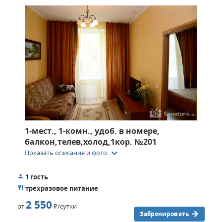
1-мест., 1-комн., удоб. в номере,
балкон,телев,холод,1кор. №201
keyboard_arrow_down
Показать описание и фото
1 гость
трехразовое питание
2 550
от
Р
/сутки
Забронировать