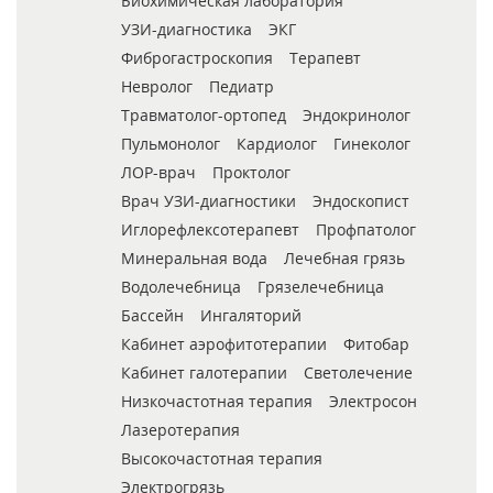
Биохимическая лаборатория
УЗИ-диагностика
ЭКГ
Фиброгастроскопия
Терапевт
Невролог
Педиатр
Травматолог-ортопед
Эндокринолог
Пульмонолог
Кардиолог
Гинеколог
ЛОР-врач
Проктолог
Врач УЗИ-диагностики
Эндоскопист
Иглорефлексотерапевт
Профпатолог
Минеральная вода
Лечебная грязь
Водолечебница
Грязелечебница
Бассейн
Ингаляторий
Кабинет аэрофитотерапии
Фитобар
Кабинет галотерапии
Светолечение
Низкочастотная терапия
Электросон
Лазеротерапия
Высокочастотная терапия
Электрогрязь