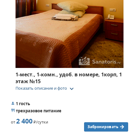
1-мест., 1-комн., удоб. в номере, 1корп, 1
этаж №15
keyboard_arrow_down
Показать описание и фото
1 гость
трехразовое питание
2 400
от
Р
/сутки
Забронировать