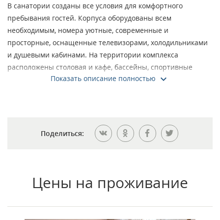
В санатории созданы все условия для комфортного
пребывания гостей. Корпуса оборудованы всем
необходимым, номера уютные, современные и
просторные, оснащенные телевизорами, холодильниками
и душевыми кабинами. На территории комплекса
расположены столовая и кафе, бассейны, спортивные
Показать описание полностью
площадки и тренажерный зал, кинозалы и конференц-
залы.
В санаторном комплексе уделяется особое внимание
оздоровлению и реабилитации отдыхающих. Все услуги и
процедуры, проводимые здесь, нацелены на укрепление
Поделиться:
здоровья, повышение иммунитета, улучшение
функционирования органов и систем организма. Штат
квалифицированных врачей и медперсонала с успехом
Цены на проживание
лечат всевозможные заболевания органов дыхания,
кровеносной и костно-мышечной системы, ЦНС.
В рамках медицинской реабилитации проводятся сеансы