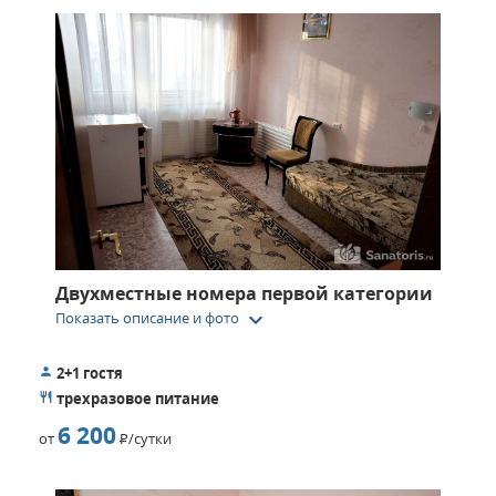
Двухместные номера первой категории
keyboard_arrow_down
Показать описание и фото
2+1 гостя
трехразовое питание
6 200
от
Р
/сутки