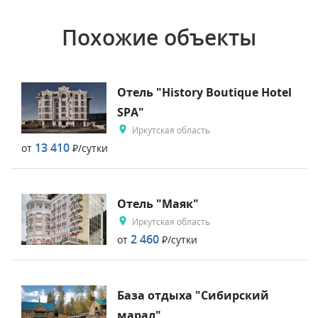
Похожие объекты
Отель "History Boutique Hotel
SPА"
Иркутская область
13 410
от
Р
/сутки
Отель "Маяк"
Иркутская область
2 460
от
Р
/сутки
База отдыха "Сибирский
марал"