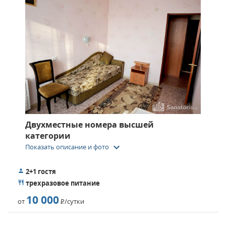
Двухместные номера высшей
категории
keyboard_arrow_down
Показать описание и фото
2+1 гостя
трехразовое питание
10 000
от
Р
/сутки