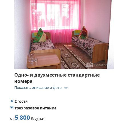
Одно- и двухместные стандартные
номера
keyboard_arrow_down
Показать описание и фото
2 гостя
трехразовое питание
5 800
от
Р
/сутки