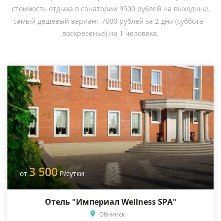
стоимость отдыха в санатории 9500 рублей на выходные,
самый дешевый вариант 7000 рублей за 2 дня (суббота -
воскресенье) на 1 человека.
3 500
от
Р
/сутки
Отель "Империал Wellness SPA"
Обнинск