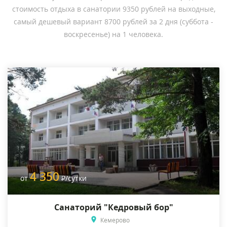
стоимость отдыха в санатории 9350 рублей на выходные,
самый дешевый вариант 8700 рублей за 2 дня (суббота -
воскресенье) на 1 человека.
4 350
от
Р
/сутки
Санаторий "Кедровый бор"
Кемерово