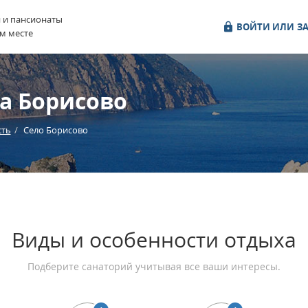
и и пансионаты
ВОЙТИ ИЛИ ЗА
м месте
а Борисово
сть
Село Борисово
Виды и особенности отдыха
Подберите санаторий учитывая все ваши интересы.