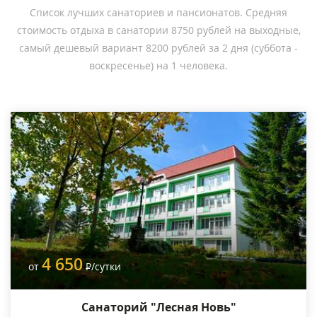
Список лучших санаториев и пансионатов. Средняя
стоимость отдыха в санатории 8750 рублей на выходные,
самый дешевый вариант 8200 рублей за 2 дня (суббота -
воскресенье) на 1 человека.
4 650
от
Р
/сутки
Санаторий "Лесная Новь"