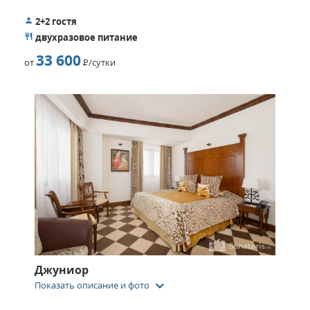
2+2 гостя
двухразовое питание
33 600
от
Р
/сутки
Джуниор
keyboard_arrow_down
Показать описание и фото