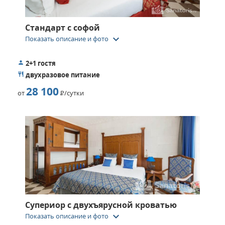
Стандарт с софой
keyboard_arrow_down
Показать описание и фото
2+1 гостя
двухразовое питание
28 100
от
Р
/сутки
Супериор с двухъярусной кроватью
keyboard_arrow_down
Показать описание и фото