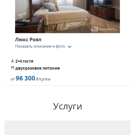
Люкс Роял
keyboard_arrow_down
Показать описание и фото
2+4 гостя
двухразовое питание
96 300
от
Р
/сутки
Услуги