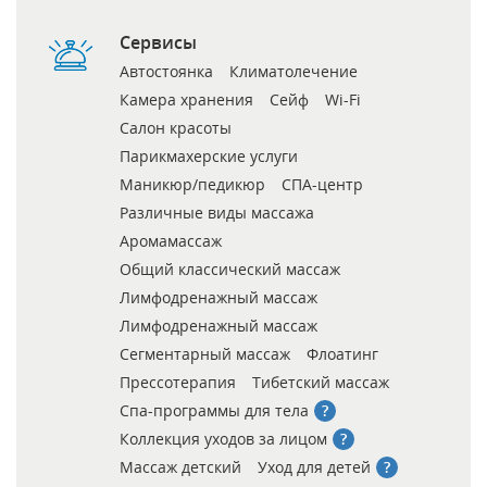
Сервисы
Автостоянка
Климатолечение
Камера хранения
Сейф
Wi-Fi
Салон красоты
Парикмахерские услуги
Маникюр/педикюр
СПА-центр
Различные виды массажа
Аромамассаж
Общий классический массаж
Лимфодренажный массаж
Лимфодренажный массаж
Сегментарный массаж
Флоатинг
Прессотерапия
Тибетский массаж
Спа-программы для тела
Коллекция уходов за лицом
Массаж детский
Уход для детей