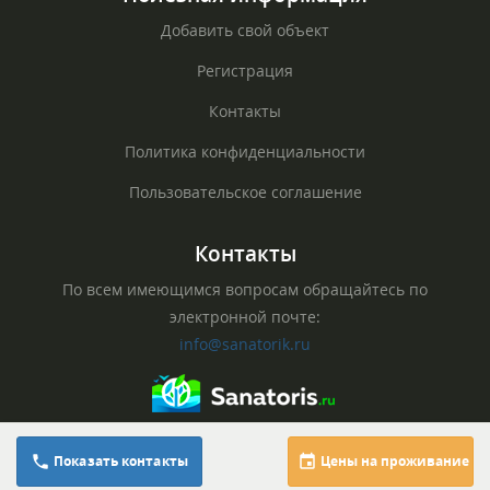
Добавить свой объект
Регистрация
Контакты
Политика конфиденциальности
Пользовательское соглашение
Контакты
По всем имеющимся вопросам обращайтесь по
электронной почте:
info@sanatorik.ru
© Официальный сайт sanatorik.ru, 2026
8 (800) 100-33-39
Показать контакты
Цены на проживание
Все права защищены