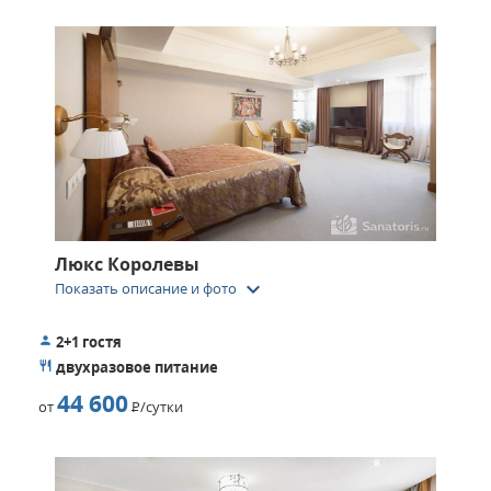
Люкс Королевы
keyboard_arrow_down
Показать описание и фото
2+1 гостя
двухразовое питание
44 600
от
Р
/сутки