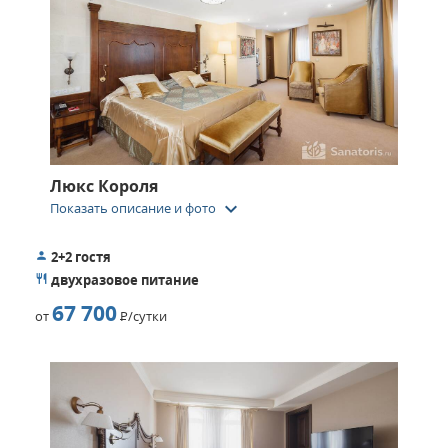
Люкс Короля
keyboard_arrow_down
Показать описание и фото
2+2 гостя
двухразовое питание
67 700
от
Р
/сутки