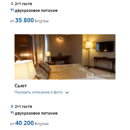
2+1 гостя
двухразовое питание
35 800
от
Р
/сутки
Сьют
keyboard_arrow_down
Показать описание и фото
2+1 гостя
двухразовое питание
40 200
от
Р
/сутки