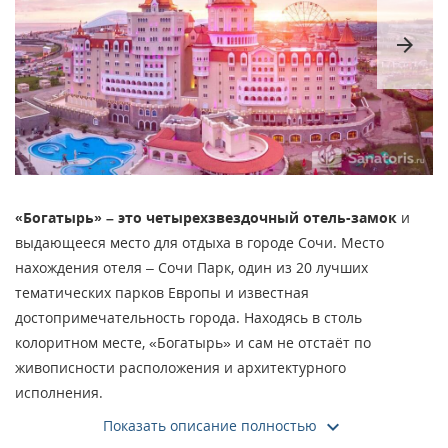
arrow_forward
«Богатырь» – это четырехзвездочный отель-замок
и
выдающееся место для отдыха в городе Сочи. Место
нахождения отеля – Сочи Парк, один из 20 лучших
тематических парков Европы и известная
достопримечательность города. Находясь в столь
колоритном месте, «Богатырь» и сам не отстаёт по
живописности расположения и архитектурного
исполнения.
Показать описание полностью
Гостиница удобно расположена, для прогулок доступны как