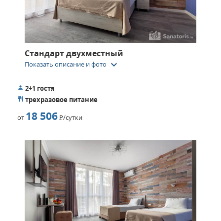
разные виды водных аттракционов.
Стандарт двухместный
keyboard_arrow_down
Показать описание и фото
2+1 гостя
трехразовое питание
18 506
от
Р
/сутки