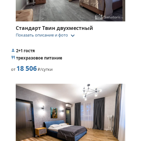
Стандарт Твин двухместный
keyboard_arrow_down
Показать описание и фото
2+1 гостя
трехразовое питание
18 506
от
Р
/сутки