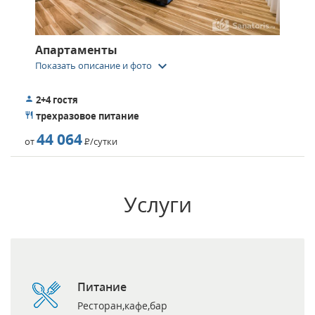
Апартаменты
keyboard_arrow_down
Показать описание и фото
2+4 гостя
трехразовое питание
44 064
от
Р
/сутки
Услуги
Питание
Ресторан,кафе,бар