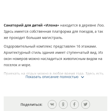
Санаторий для детей «Илона»
находится в деревне Лоо.
Здесь имеется собственная платформа для поездов, а так
же проходит большая магистраль.
Оздоровительный комплекс представлен 16 этажами.
Архитектурный стиль здания имеет ступенчатый вид. Из
окон номеров можно насладиться живописным видом на
поселок и море.
Приехать на отдых можно в любое время года. Здесь есть
Показать описание полностью
все необходимое для комфортного проживания и
качественного отдыха. Имеются учебные помещения,
конференц-зал вместительностью 500 гостей. В нем
предусмотрена визуальная и мультимедийная аппаратура.
Поделиться:
Питание детей организовано по высшему разряду. К