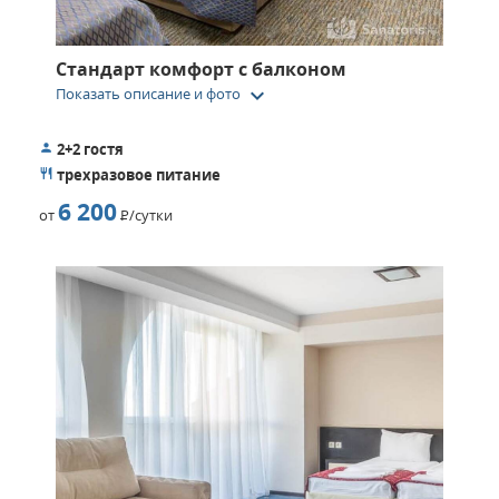
Стандарт комфорт с балконом
keyboard_arrow_down
Показать описание и фото
2+2 гостя
трехразовое питание
6 200
от
Р
/сутки