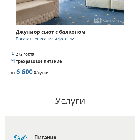
Джуниор сьют с балконом
keyboard_arrow_down
Показать описание и фото
2+2 гостя
трехразовое питание
6 600
от
Р
/сутки
Услуги
Питание