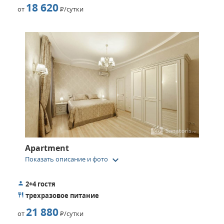
18 620
от
Р
/сутки
Apartment
keyboard_arrow_down
Показать описание и фото
2+4 гостя
трехразовое питание
21 880
от
Р
/сутки