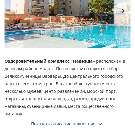
arrow_forward
Оздоровительный комплекс «Надежда»
расположен в
деловом районе Анапы. По соседству находится собор
Великомученицы Варвары. До центрального городского
парка всего сто метров. В шаговой доступности есть
несколько музеев, центр развлечений, морской порт,
открытая концертная площадка, рынок, продуктовые
магазины, сувенирные лавки, места общественного
питания.
Показать описание полностью
От отеля до пляжа 550 метров. Четырехзвездочная
гостиница занимает почетное место в регионе.