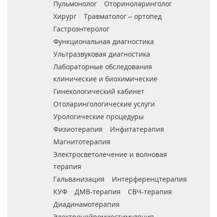
Пульмонолог
Оториноларинголог
Хирург
Травматолог – ортопед
Гастроэнтеролог
Функциональная диагностика
Ультразвуковая диагностика
Лабораторные обследования
клинические и биохимические
Гинекологический кабинет
Отоларингологические услуги
Урологические процедуры
Физиотерапия
Инфитатерапия
Магнитотерапия
Электросветолечение и волновая
терапия
Гальванизация
Интерференцтерапия
КУФ
ДМВ-терапия
СВЧ-терапия
Диадинамотерапия
Электронейромиостимуляция