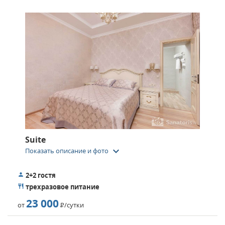
Suite
keyboard_arrow_down
Показать описание и фото
2+2 гостя
трехразовое питание
23 000
от
Р
/сутки