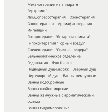
Механотерапия на аппарате
"Артромот"
Лимфопрессотерапия
Озонотерапия
Озонотерапевт
Аромафитотерапия
Ингаляции
Янтаротерапия "Янтарная комната"
Гипокситерапия "Горный воздух"
Спелеотерапия "Соляная пещера"
Бальнеологическое отделение
Гидропатия
Душ Шарко
Подводный душ-массаж
Веерный душ
Циркулярный душ
Ванны жемчужные
Ванны йодобромные
Ванны хвойно-морские
Ванны жемчужные с ароматическими
солями
Ванны гидромассажные