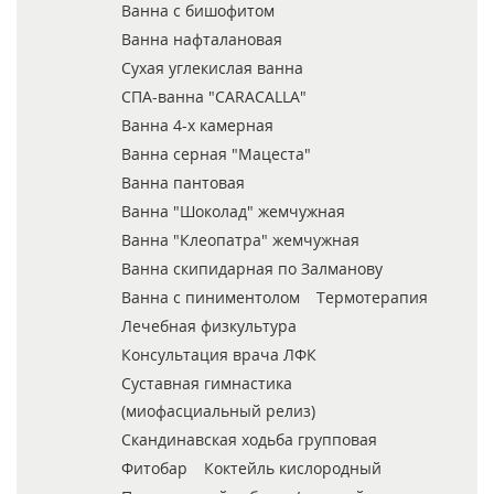
Ванна с бишофитом
Ванна нафталановая
Сухая углекислая ванна
СПА-ванна "CARACALLA"
Ванна 4-х камерная
Ванна серная "Мацеста"
Ванна пантовая
Ванна "Шоколад" жемчужная
Ванна "Клеопатра" жемчужная
Ванна скипидарная по Залманову
Ванна с пиниментолом
Термотерапия
Лечебная физкультура
Консультация врача ЛФК
Суставная гимнастика
(миофасциальный релиз)
Скандинавская ходьба групповая
Фитобар
Коктейль кислородный