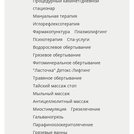
Процедурный кабинет/дневной
стационар
Мануальная терапия
Иглорефлексотерапия
Фармакопунктура
Плазмолифтинг
Психотерапия
Спа-услуги
Водорослевое обертывание
Грязевое обертывание
Фитоминеральное обертывание
"Ласточка" Детокс-Лифтинг
Травяное обертывание
Тайский массаж стоп
Мыльный массаж
Антицеллюлитный массаж
Миостимуляция
Грязелечение
Гальваногрязь
Парафиноозокеритолечение
Грязевые ванны