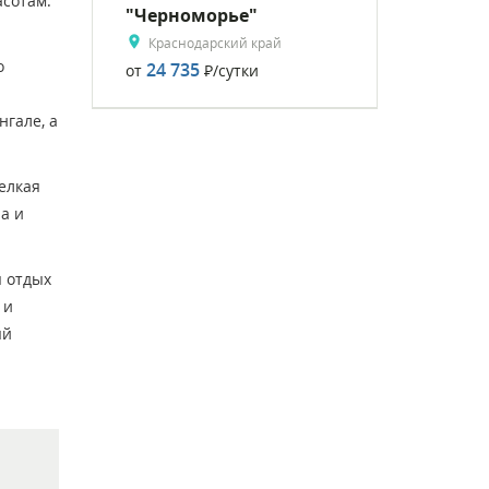
асотам.
"Черноморье"
Краснодарский край
о
24 735
от
Р
/сутки
нгале, а
елкая
а и
я отдых
 и
ый