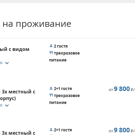
 на проживание
2 гостя
ный с видом
трехразовое
питание
keyboard_arrow_down
то
9 800
2+1 гостя
от
Р
3х местный с
трехразовое
орпус)
питание
keyboard_arrow_down
то
9 800
2+1 гостя
от
Р
3х местный с