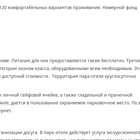
 120 комфортабельных вариантов проживания. Номерной фонд
нове. Питание для них предоставляется также бесплатно. Трети
тегории эконом-класса, оборудованными всем необходимым. Эт
 доступной стоимости. Территория парк-отеля круглосуточно
к личной сейфовой ячейке, а также гладильной и прачечной
биле, дается в пользование охраняемое парковочное место. По 
ернет.
низации досуга. В парк-отеле действует услуга экскурсионног