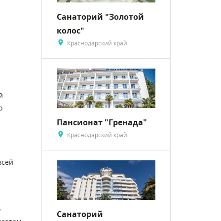
Санаторий "Золотой
колос"
Краснодарский край
й
о
Пансионат "Гренада"
Краснодарский край
всей
о
Санаторий