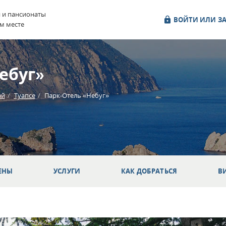
и и пансионаты
ВОЙТИ ИЛИ ЗА
м месте
ебуг»
ай
Туапсе
Парк-Отель «Небуг»
ЕНЫ
УСЛУГИ
КАК ДОБРАТЬСЯ
В