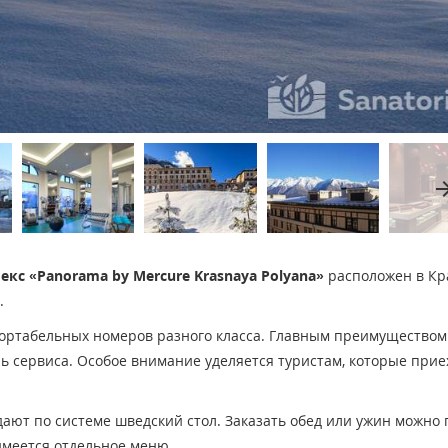
arrow_fo
с «Panorama by Mercure Krasnaya Polyana»
расположен в Кр
.
ортабельных номеров разного класса. Главным преимуществом
ь сервиса. Особое внимание уделяется туристам, которые прие
дают по системе шведский стол. Заказать обед или ужин можно 
имеется отдельное меню.