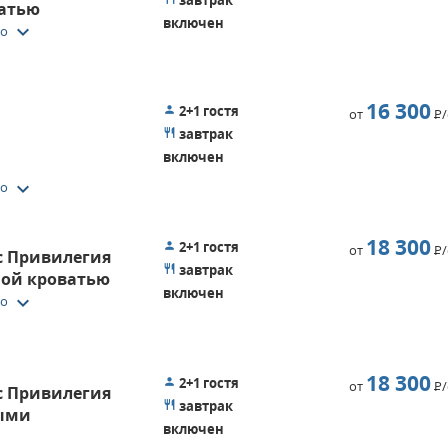
ватью
включен
keyboard_arrow_down
то
16 300
2+1 гостя
от
Р
завтрак
включен
keyboard_arrow_down
то
18 300
2+1 гостя
от
Р
 Привилегия
завтрак
ной кроватью
включен
keyboard_arrow_down
то
18 300
2+1 гостя
от
Р
 Привилегия
завтрак
ными
включен