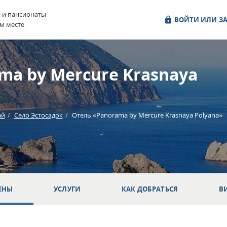
и и пансионаты
ВОЙТИ ИЛИ ЗА
м месте
ma by Mercure Krasnaya
ай
Село Эстосадок
Отель «Panorama by Mercure Krasnaya Polyana»
ЕНЫ
УСЛУГИ
КАК ДОБРАТЬСЯ
В