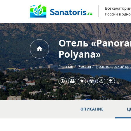
Все санатори
России в одно
Отель «Panora
Polyana»
Главная
Россия
Краснодарский кр
ОПИСАНИЕ
Ц