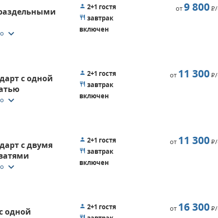
9 800
2+1 гостя
от
Р
 раздельными
завтрак
включен
keyboard_arrow_down
то
11 300
2+1 гостя
от
Р
дарт с одной
завтрак
ватью
включен
keyboard_arrow_down
то
11 300
2+1 гостя
от
Р
арт с двумя
завтрак
ватями
включен
keyboard_arrow_down
то
16 300
2+1 гостя
от
Р
с одной
завтрак