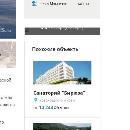
Река
Мзымта
:
1400 м
Развернуть карту
Похожие объекты
rward
асной
Санаторий "Бирюза"
 отеля
Краснодарский край
хали на
14 248
от
Р
/сутки
по