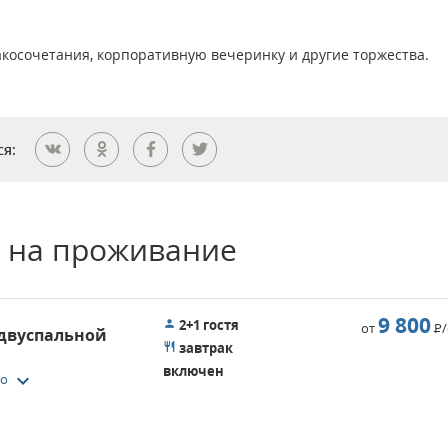
косочетания, корпоративную вечеринку и другие торжества.
ся:
 на проживание
9 800
2+1 гостя
от
Р
 двуспальной
завтрак
включен
keyboard_arrow_down
то