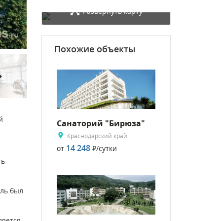
Развернуть карту
Похожие объекты
rward
й
Санаторий "Бирюза"
Краснодарский край
14 248
от
Р
/сутки
ть
ель был
ляется