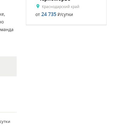
Краснодарский край
24 735
ке,
от
Р
/сутки
но
оманда
/сутки