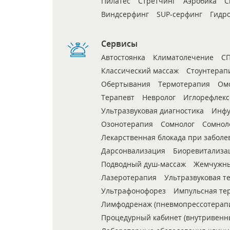
Пилатес
Стретчинг
Аэробика
С
Виндсерфинг
SUP-серфинг
Гидр
Сервисы
Автостоянка
Климатолечение
СП
Классический массаж
Стоунтерап
Обертывания
Термотерапия
Ом
Терапевт
Невролог
Иглорефлекс
Ультразвуковая диагностика
Инфу
Озонотерапия
Сомнолог
Сомнол
Лекарственная блокада при заболе
Дарсонвализация
Биоревитализа
Подводный душ-массаж
Жемчужны
Лазеротерапия
Ультразвуковая т
Ультрафонофорез
Импульсная те
Лимфодренаж (пневмопрессотерап
Процедурный кабинет (внутривенн