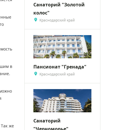
Санаторий "Золотой
колос"
енные
Краснодарский край
го
имость
Пансионат "Гренада"
чшим в
ание.
Краснодарский край
 можно
я
Санаторий
 Так же
"Черноморье"