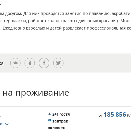
.
 досугом. Для них проводятся занятия по плаванию, акробати
астер-классы, работает салон красоты для юных красавиц. Мож
ни. Ежедневно взрослых и детей развлекает профессиональная к
ся:
 на проживание
185 856
2+1 гостя
от
Р
w
завтрак
keyboard_arrow_down
то
включен