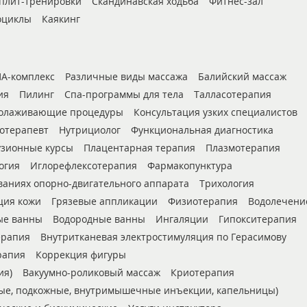
плит-тренировки
Скандинавская ходьба
Фитнес-зал
оциклы
Каякинг
А-комплекс
Различные виды массажа
Балийский массаж
ия
Пилинг
Спа-программы для тела
Талласотерапия
олаживающие процедуры
Консультация узких специалистов
отерапевт
Нутрициолог
Функциональная диагностика
зионные курсы
Плацентарная терапия
Плазмотерапия
огия
Иглорефлексотерапия
Фармакопунктура
ваниях опорно-двигательного аппарата
Трихология
ция кожи
Грязевые аппликации
Физиотерапия
Водолечени
е ванны
Водородные ванны
Ингаляции
Гипокситерапия
ерапия
Внутритканевая электростимуляция по Герасимову
рапия
Коррекция фигуры
ия)
Вакуумно-роликовый массаж
Криотерапия
ые, подкожные, внутримышечные инъекции, капельницы)