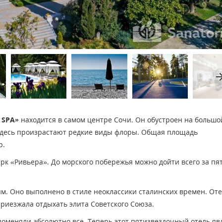
arrow_fo
 SPA»
находится в самом центре Сочи. Он обустроен на большо
Здесь произрастают редкие виды флоры. Общая площадь
р.
рк «Ривьера». До морского побережья можно дойти всего за пя
м. Оно выполнено в стиле неоклассики сталинских времен. От
приезжала отдыхать элита Советского Союза.
 поменяли абсолютно все. Теперь этот пятизвездочный отель яв