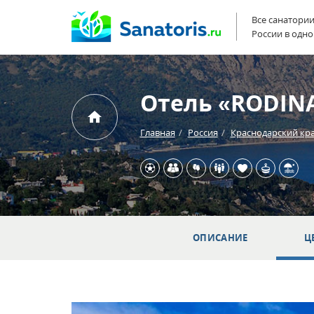
Все санатори
России в одно
Отель «RODINA
Главная
Россия
Краснодарский кр
ОПИСАНИЕ
Ц