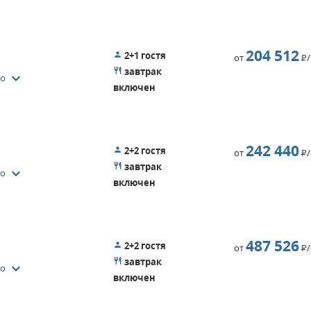
204 512
2+1 гостя
от
Р
завтрак
keyboard_arrow_down
то
включен
242 440
2+2 гостя
от
Р
завтрак
keyboard_arrow_down
то
включен
487 526
2+2 гостя
от
Р
завтрак
keyboard_arrow_down
то
включен