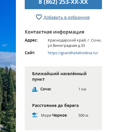
8 (862) 253-XX-XX
Добавить в избранное
Контактная информация
Адрес:
Краснодарский край, г. Сочи,
ул Виноградная д.33
Сайт:
https://grandhotelrodina.ru/
Ближайший населённый
пункт
Сочи:
1 км
Расстояние до берега
Море
Черное
:
500 м