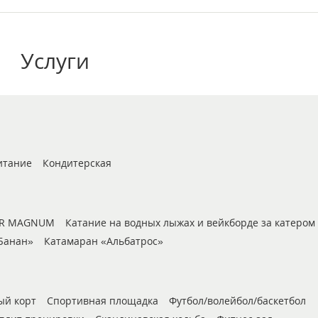
Услуги
итание
Кондитерская
TER MAGNUM
Катание на водных лыжах и вейкборде за катером
Банан»
Катамаран «Альбатрос»
ый корт
Спортивная площадка
Футбол/волейбол/баскетбол