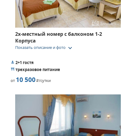
2х-местный номер с балконом 1-2
Корпуса
keyboard_arrow_down
Показать описание и фото
2+1 гостя
трехразовое питание
10 500
от
Р
/сутки