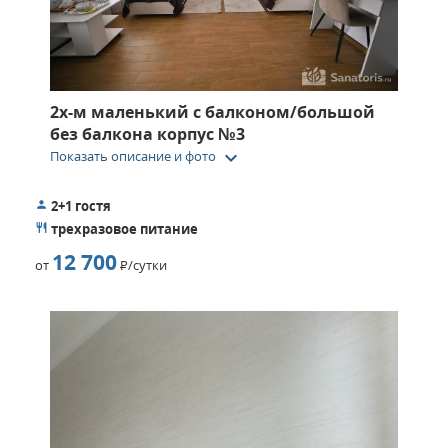
2х-м маленький с балконом/большой
без балкона корпус №3
keyboard_arrow_down
Показать описание и фото
2+1 гостя
трехразовое питание
12 700
от
Р
/сутки