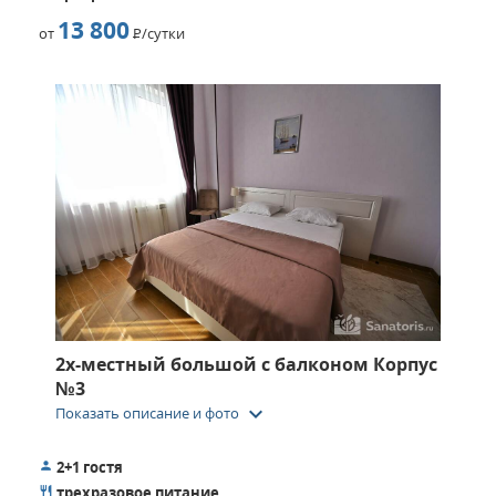
13 800
от
Р
/сутки
2х-местный большой с балконом Корпус
№3
keyboard_arrow_down
Показать описание и фото
2+1 гостя
трехразовое питание