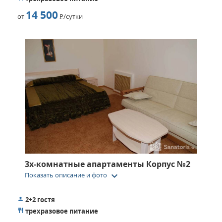
14 500
от
Р
/сутки
3х-комнатные апартаменты Корпус №2
keyboard_arrow_down
Показать описание и фото
2+2 гостя
трехразовое питание