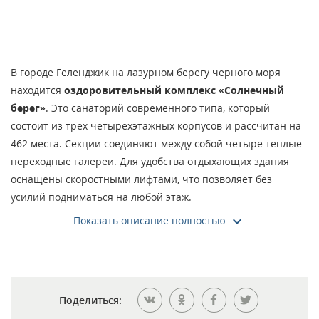
В городе Геленджик на лазурном берегу черного моря
находится
оздоровительный комплекс «Солнечный
берег»
. Это санаторий современного типа, который
состоит из трех четырехэтажных корпусов и рассчитан на
462 места. Секции соединяют между собой четыре теплые
переходные галереи. Для удобства отдыхающих здания
оснащены скоростными лифтами, что позволяет без
усилий подниматься на любой этаж.
Показать описание полностью
На территории санатория имеется комфортная столовая
на 400 мест и спортивно-лечебный комплекс,
оборудованный разными тренажерами. Северная часть
санатория обращена на Маркотхский хребет, а южная —
выходит к Черному морю. Сами корпуса находятся в
Поделиться:
парковой зоне, богатой реликтовыми растениями. Здесь