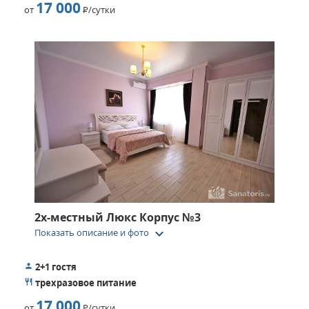
17 000
от
Р
/сутки
2х-местный Люкс Корпус №3
keyboard_arrow_down
Показать описание и фото
2+1 гостя
трехразовое питание
17 000
от
Р
/сутки