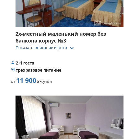
2х-местный маленький номер без
балкона корпус №3
keyboard_arrow_down
Показать описание и фото
2+1 гостя
трехразовое питание
11 900
от
Р
/сутки