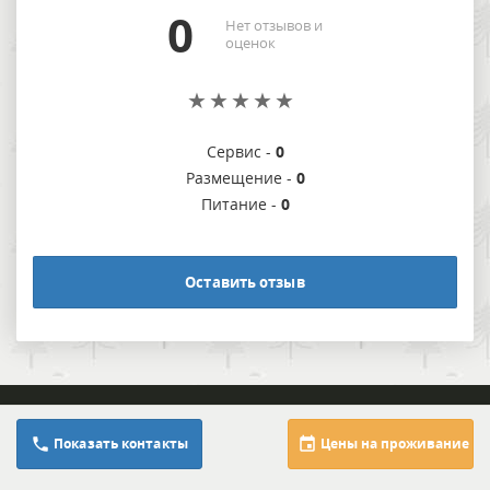
0
Нет отзывов и
оценок
Сервис -
0
Размещение -
0
Питание -
0
Оставить отзыв
Расскажи о нас друзьям:
8 (614) 132-71-7
Показать контакты
Цены на проживание
8 (614) 133-29-9