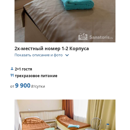
2х-местный номер 1-2 Корпуса
keyboard_arrow_down
Показать описание и фото
2+1 гостя
трехразовое питание
9 900
от
Р
/сутки