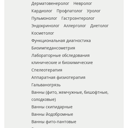
Дерматовенеролог
Невролог
Кардиолог
Профпатолог
Уролог
Пульмонолог
Гастроэнтеролог
Эндокринолог
Аллерголог
Диетолог
Косметолог
Функциональная диагностика
Биоимпедансометрия
Лабораторные обследования
клинические и биохимические
Спелеотерапия
Аппаратная физиотерапия
Гальваногрязь
Ванны (фито, жемчужные, бишофтные,
солодковые)
Ванны скипидарные
Ванны йодобромные
Ванны фито-пантовые