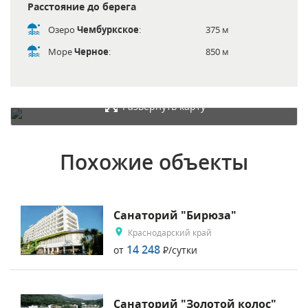
Расстояние до берега
Озеро
Чембуркское
:
375 м
Море
Черное
:
850 м
Развернуть карту
Похожие объекты
Санаторий "Бирюза"
Краснодарский край
14 248
от
Р
/сутки
Санаторий "Золотой колос"