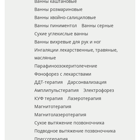
Ванны каштановые
Ванны розмариновые
Ванны хвойно-салициловые
Ванны пиниментол
Ванны серные
Сухие углекислые ванны
Ванны вихревые для рук и ног
Ингаляции лекарственные, травяные,
масляные
Парафиноозокеритолечение
Фонофорез с лекарствами
ДДТ-терапия
Дарсонвализация
Амплипульстерапия
Электрофорез
КУФ терапия
Лазеротерапия
Магнитотерапия
Магнитолазеротерапия
Сухое вытяжение позвоночника
Подводное вытяжение позвоночника
Прессотерапия