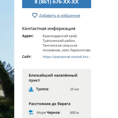
8 (861) 676-XX-XX
Добавить в избранное
Контактная информация
Адрес:
Краснодарский край,
Туапсинский район,
Тенгинское сельское
поселение, село Лермонтово
Сайт:
https://pansionat-vostok.bro...
Ближайший населённый
пункт
Туапсе:
25 км
Расстояние до берега
Море
Черное
:
600 м