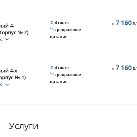
7 160
4 гостя
от
Р
ый 4-
трехразовое
орпус № 2)
питание
keyboard_arrow_down
то
7 160
4 гостя
от
Р
ый 4-х
трехразовое
орпус № 1)
питание
keyboard_arrow_down
то
Услуги