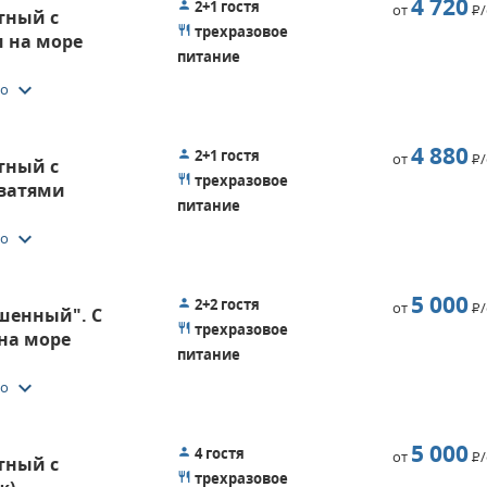
4 720
2+1 гостя
от
Р
стный с
трехразовое
 на море
питание
keyboard_arrow_down
то
4 880
2+1 гостя
от
Р
стный с
трехразовое
ватями
питание
keyboard_arrow_down
то
5 000
2+2 гостя
от
Р
чшенный". С
трехразовое
на море
питание
keyboard_arrow_down
то
5 000
4 гостя
от
Р
стный с
трехразовое