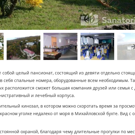
arrow_fo
 собой целый пансионат, состоящий из девяти отдельно стоящ
в себя спальные номера, оборудованные всем необходимым. Т
рых расположится сможет большая компания друзей или семья с 
инистративный и лечебный корпуса.
ительный кинозал, в котором можно скоротать время за просм
расном уголке недалеко от моря в Михайловской бухте. Вид с 
стоянной охраной, благодаря чему длительные прогулки по ме