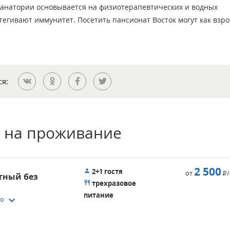
санатории основывается на физиотерапевтических и водных
тегивают иммунитет. Посетить пансионат Восток могут как взро
ся:
 на проживание
2 500
2+1 гостя
от
Р
стный без
трехразовое
питание
keyboard_arrow_down
то