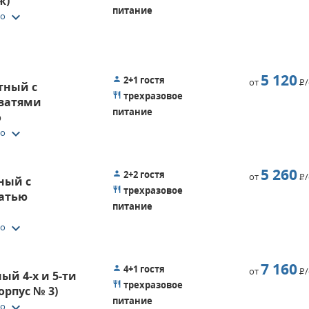
ж)
питание
keyboard_arrow_down
то
5 120
2+1 гостя
от
Р
стный с
трехразовое
ватями
питание
о
keyboard_arrow_down
то
5 260
2+2 гостя
от
Р
ный с
трехразовое
ватью
питание
keyboard_arrow_down
то
7 160
4+1 гостя
от
Р
й 4-х и 5-ти
трехразовое
орпус № 3)
питание
keyboard_arrow_down
то