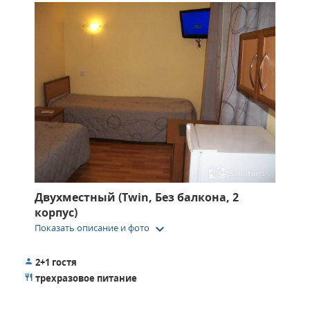
Двухместный (Twin, Без балкона, 2
корпус)
keyboard_arrow_down
Показать описание и фото
2+1 гостя
трехразовое питание