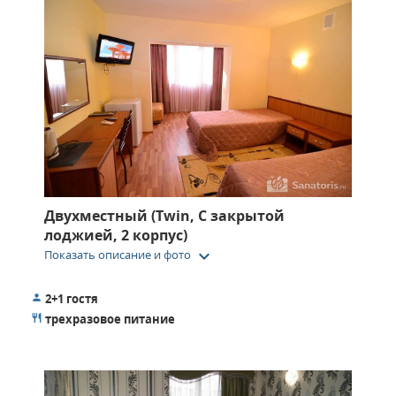
Двухместный (Twin, С закрытой
лоджией, 2 корпус)
keyboard_arrow_down
Показать описание и фото
2+1 гостя
трехразовое питание