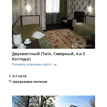
Двухместный (Twin, Северный, 4 и 5
Коттедж)
keyboard_arrow_down
Показать описание и фото
2+1 гостя
трехразовое питание