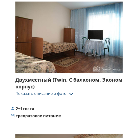
Двухместный (Twin, С балконом, Эконом
корпус)
keyboard_arrow_down
Показать описание и фото
2+1 гостя
трехразовое питание