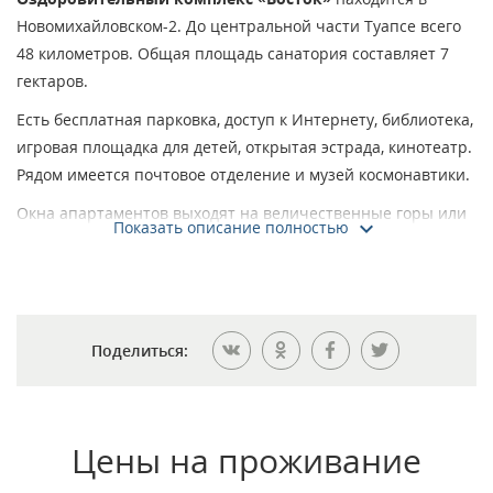
Новомихайловском-2. До центральной части Туапсе всего
48 километров. Общая площадь санатория составляет 7
гектаров.
Есть бесплатная парковка, доступ к Интернету, библиотека,
игровая площадка для детей, открытая эстрада, кинотеатр.
Рядом имеется почтовое отделение и музей космонавтики.
Окна апартаментов выходят на величественные горы или
Показать описание полностью
живописное море. Есть не только спальные корпуса, но и
отдельно стоящие коттеджи. В каждом номере имеется
система кондиционирования, плазменный телевизор,
санузел, ванная комната, холодильник.
Поделиться:
Питание осуществляется в просторной столовой.
Одновременно здесь помещается 250 человек.
Комплексное питание осуществляется 3 раза в день.
Работает системы шведский стол. Гостям предлагают
Цены на проживание
попробовать блюда национальной и европейской кухни.