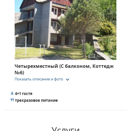
Четырехместный (С балконом, Коттедж
№6)
keyboard_arrow_down
Показать описание и фото
4+1 гостя
трехразовое питание
Услуги