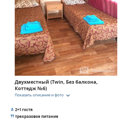
Двухместный (Twin, Без балкона,
Коттедж №6)
keyboard_arrow_down
Показать описание и фото
2+1 гостя
трехразовое питание