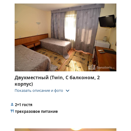
Двухместный (Twin, С балконом, 2
корпус)
keyboard_arrow_down
Показать описание и фото
2+1 гостя
трехразовое питание