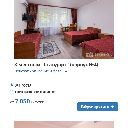
3-местный "Стандарт" (корпус №4)
keyboard_arrow_down
Показать описание и фото
3+1 гостя
трехразовое питание
7 050
от
Р
/сутки
Забронировать