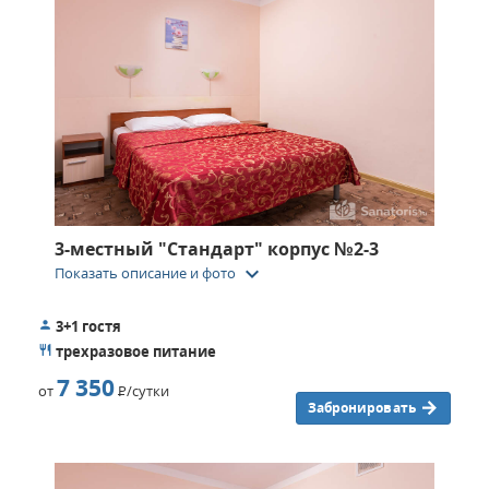
3-местный "Стандарт" корпус №2-3
keyboard_arrow_down
Показать описание и фото
3+1 гостя
трехразовое питание
7 350
от
Р
/сутки
Забронировать