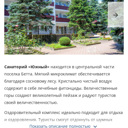
arrow_forward
Санаторий «Южный»
находится в центральной части
поселка Бетта. Мягкий микроклимат обеспечивается
благодаря сосновому лесу. Кристально чистый воздух
содержит в себе лечебные фитонциды. Величественные
горы создают великолепный пейзаж и радуют туристов
своей величественностью.
Оздоровительный комплекс идеально подходит для отдыха
и оздоровления. Туристы смогут отдохнуть от шумных
Показать описание полностью
мегаполисов и загазованности больших городов. Здесь