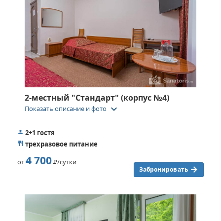
2-местный "Стандарт" (корпус №4)
keyboard_arrow_down
Показать описание и фото
2+1 гостя
трехразовое питание
4 700
от
Р
/сутки
Забронировать