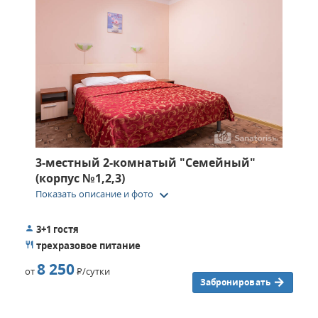
3-местный 2-комнатый "Семейный"
(корпус №1,2,3)
keyboard_arrow_down
Показать описание и фото
3+1 гостя
трехразовое питание
8 250
от
Р
/сутки
Забронировать