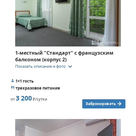
1-местный "Стандарт" c французским
балконом (корпус 2)
keyboard_arrow_down
Показать описание и фото
1+1 гость
трехразовое питание
3 200
от
Р
/сутки
Забронировать