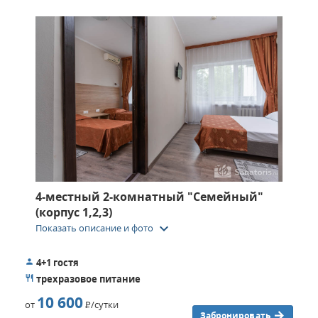
4-местный 2-комнатный "Семейный"
(корпус 1,2,3)
keyboard_arrow_down
Показать описание и фото
4+1 гостя
трехразовое питание
10 600
от
Р
/сутки
Забронировать