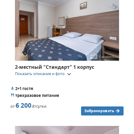
2-местный "Стандарт" 1 корпус
keyboard_arrow_down
Показать описание и фото
2+1 гостя
трехразовое питание
6 200
от
Р
/сутки
Забронировать