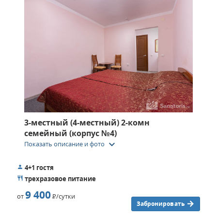
3-местный (4-местный) 2-комн
семейный (корпус №4)
keyboard_arrow_down
Показать описание и фото
4+1 гостя
трехразовое питание
9 400
от
Р
/сутки
Забронировать