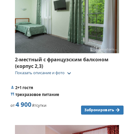
2-местный c французским балконом
(корпус 2,3)
keyboard_arrow_down
Показать описание и фото
2+1 гостя
трехразовое питание
4 900
от
Р
/сутки
Забронировать