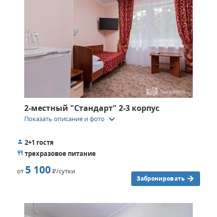
2-местный "Стандарт" 2-3 корпуc
keyboard_arrow_down
Показать описание и фото
2+1 гостя
трехразовое питание
5 100
от
Р
/сутки
Забронировать