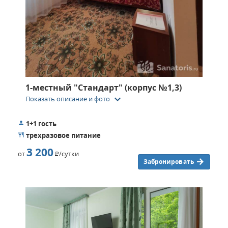
1-местный "Стандарт" (корпус №1,3)
keyboard_arrow_down
Показать описание и фото
1+1 гость
трехразовое питание
3 200
от
Р
/сутки
Забронировать