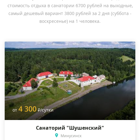
стоимость отдыха в санатории 6700 рублей на выходные,
самый дешевый вариант 3800 рублей за 2 дня (суббота -
воскресенье) на 1 человека.
4 300
от
Р
/сутки
Санаторий "Шушенский"
Минусинск