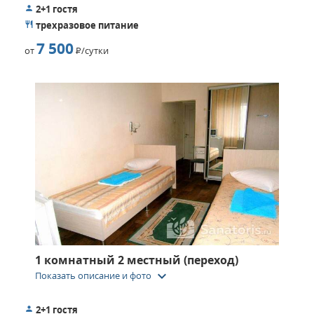
2+1 гостя
трехразовое питание
7 500
от
Р
/сутки
1 комнатный 2 местный (переход)
keyboard_arrow_down
Показать описание и фото
2+1 гостя