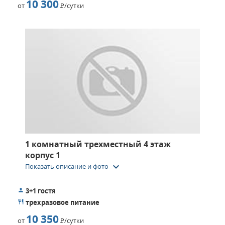
10 300
от
Р
/сутки
1 комнатный трехместный 4 этаж
корпус 1
keyboard_arrow_down
Показать описание и фото
3+1 гостя
трехразовое питание
10 350
от
Р
/сутки