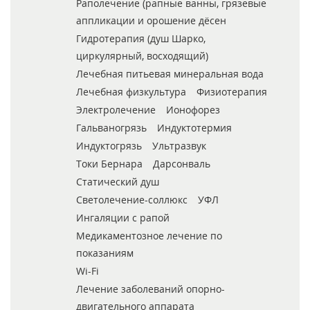
Раполечение (рапные ванны, грязевые
аппликации и орошение дёсен
Гидротерапия (душ Шарко,
циркулярный, восходящий)
Лечебная питьевая минеральная вода
Лечебная физкультура
Физиотерапия
Электролечение
Ионофорез
Гальваногрязь
Индуктотермия
Индуктогрязь
Ультразвук
Токи Бернара
Дарсонваль
Статический душ
Светолечение-соллюкс
УФЛ
Ингаляции с рапой
Медикаментозное лечение по
показаниям
Wi-Fi
Лечение заболеваний опорно-
двигательного аппарата