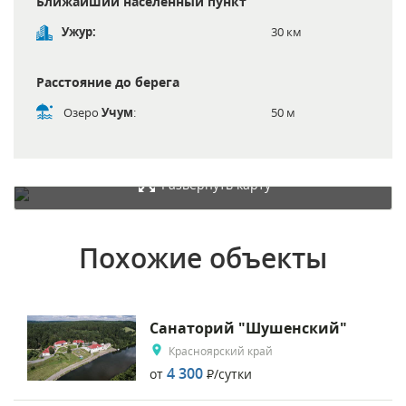
Ближайший населённый пункт
Ужур:
30 км
Расстояние до берега
Озеро
Учум
:
50 м
Развернуть карту
Похожие объекты
Санаторий "Шушенский"
Красноярский край
4 300
от
Р
/сутки