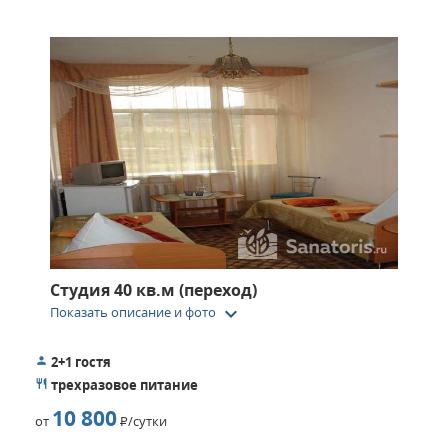
Студия 40 кв.м (переход)
keyboard_arrow_down
Показать описание и фото
2+1 гостя
трехразовое питание
10 800
от
Р
/сутки