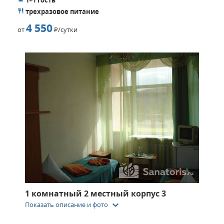
трехразовое питание
4 550
от
Р
/сутки
1 комнатный 2 местный корпус 3
keyboard_arrow_down
Показать описание и фото