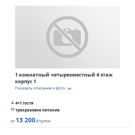
1 комнатный четырехместный 4 этаж
корпус 1
keyboard_arrow_down
Показать описание и фото
4+1 гостя
трехразовое питание
13 200
от
Р
/сутки