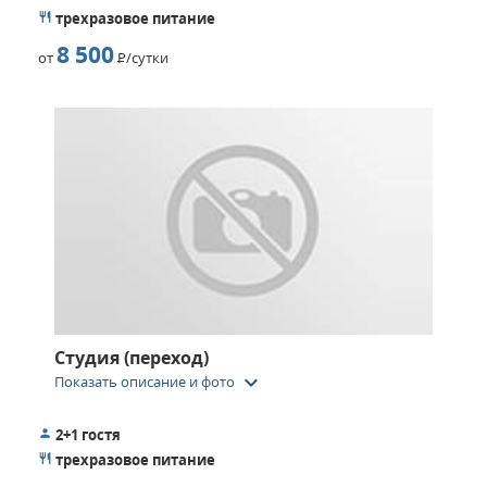
трехразовое питание
8 500
от
Р
/сутки
Студия (переход)
keyboard_arrow_down
Показать описание и фото
2+1 гостя
трехразовое питание