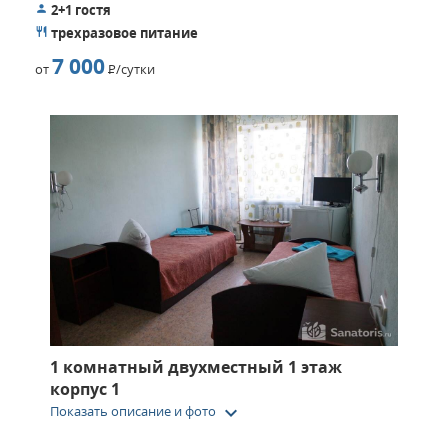
2+1 гостя
трехразовое питание
7 000
от
Р
/сутки
1 комнатный двухместный 1 этаж
корпус 1
keyboard_arrow_down
Показать описание и фото