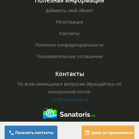
Полезная информация
Добавить свой объект
Регистрация
Контакты
Политика конфиденциальности
Пользовательское соглашение
Контакты
По всем имеющимся вопросам обращайтесь по
электронной почте:
info@sanatorik.ru
© Официальный сайт sanatorik.ru, 2026
8 (391) 299-13-89
Показать контакты
Цены на проживание
Все права защищены