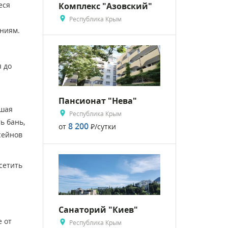
еся
Комплекс "Азовский"
Республика Крым
ениям.
 до
Пансионат "Нева"
ьшая
Республика Крым
ь бань,
8 200
от
Р
/сутки
сейнов
сетить
Санаторий "Киев"
 от
Республика Крым