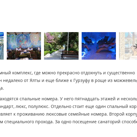
arrow_fo
мный комплекс, где можно прекрасно отдохнуть и существенно
н недалеко от Ялты и еще ближе к Гурзуфу в роще из можжевел
а.
находятся спальные номера. У него пятнадцать этажей и нескол
ндарт, люкс, полулюкс. Отдельно стоит еще один спальный кор
авляет к проживанию люксовые семейные номера. Второй корп
ом специального прохода. За одно посещение санаторий способ