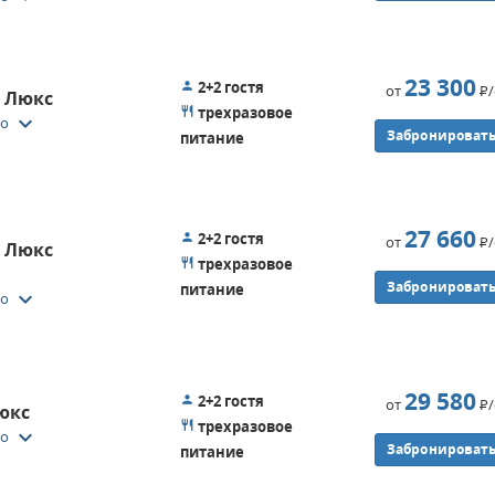
23 300
2+2 гостя
от
Р
. Люкс
трехразовое
keyboard_arrow_down
то
Забронироват
питание
27 660
2+2 гостя
от
Р
. Люкс
трехразовое
Забронироват
питание
keyboard_arrow_down
то
29 580
2+2 гостя
от
Р
юкс
трехразовое
keyboard_arrow_down
то
Забронироват
питание