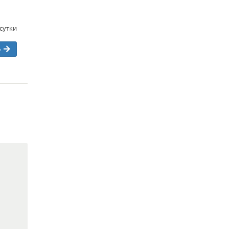
/сутки
ь