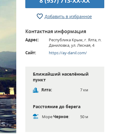
8 (937) 713-XX-XX
Добавить в избранное
Контактная информация
Адрес:
Республика Крым, г. Ялта, п.
Даниловка, ул. Лесная, 4
Сайт:
https://ay-danil.com/
Ближайший населённый
пункт
Ялта:
7 км
Расстояние до берега
Море
Черное
:
50 м