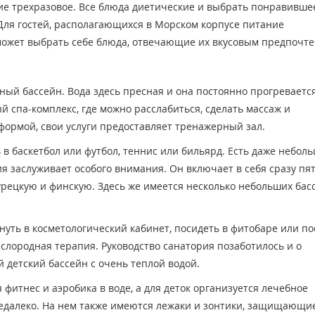
ание трехразовое. Все блюда диетические и выбрать понравивше
Для гостей, располагающихся в Морском корпусе питание
сможет выбрать себе блюда, отвечающие их вкусовым предпочт
ый бассейн. Вода здесь пресная и она постоянно прогревается
спа-комплекс, где можно расслабиться, сделать массаж и
 формой, свои услуги предоставляет тренажерный зал.
в баскетбол или футбол, теннис или бильярд. Есть даже небол
я заслуживает особого внимания. Он включает в себя сразу пят
рецкую и финскую. Здесь же имеется несколько небольших бас
нуть в косметологический кабинет, посидеть в фитобаре или по
ислородная терапия. Руководство санатория позаботилось и о
 детский бассейн с очень теплой водой.
 фитнес и аэробика в воде, а для деток организуется лечебное
недалеко. На нем также имеются лежаки и зонтики, защищающие