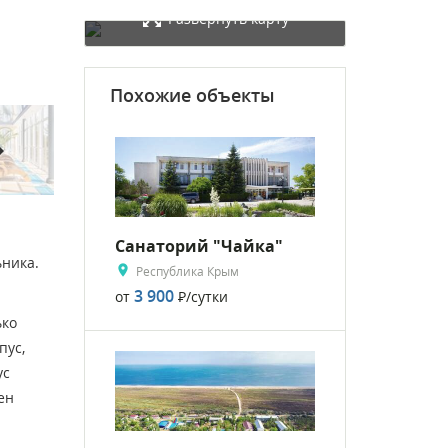
Развернуть карту
Похожие объекты
rward
Санаторий "Чайка"
ьника.
Республика Крым
3 900
от
Р
/сутки
ько
пус,
ус
ен