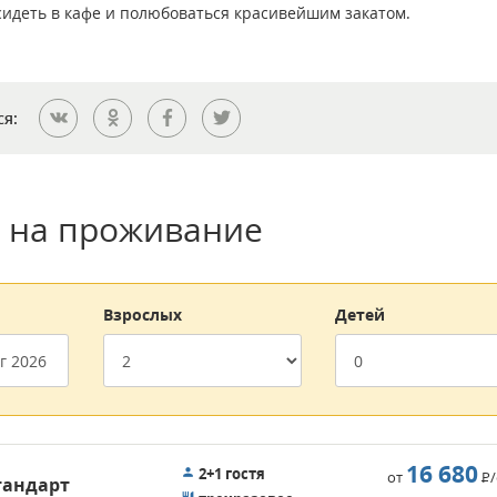
сидеть в кафе и полюбоваться красивейшим закатом.
ся:
 на проживание
Взрослых
Детей
16 680
2+1 гостя
от
Р
тандарт