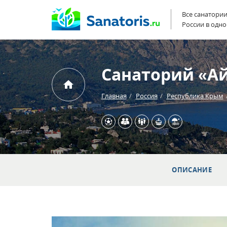
Все санатори
России в одно
Санаторий «А
Главная
Россия
Республика Крым
ОПИСАНИЕ