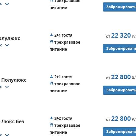
трехразовое
keyboard_arrow_down
то
Забронироват
питание
22 320
2+1 гостя
от
Р
олулюкс
трехразовое
keyboard_arrow_down
то
Забронироват
питание
22 800
2+1 гостя
от
Р
. Полулюкс
трехразовое
keyboard_arrow_down
то
Забронироват
питание
22 800
2+2 гостя
от
Р
 Люкс без
трехразовое
Забронироват
питание
keyboard_arrow_down
то