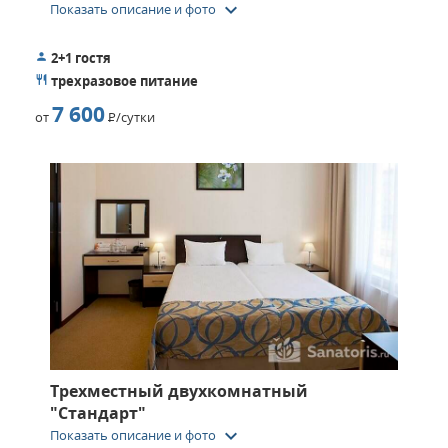
keyboard_arrow_down
Показать описание и фото
2+1 гостя
трехразовое питание
7 600
от
Р
/сутки
Трехместный двухкомнатный
"Стандарт"
keyboard_arrow_down
Показать описание и фото