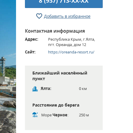
8 (937) 713-XX-XX
Добавить в избранное
Контактная информация
Адрес:
Республика Крым, г.Ялта,
пгт. Ореанда, дом 12
Сайт:
https://oreanda-resort.ru/
Ближайший населённый
пункт
Ялта:
0 км
Расстояние до берега
Море
Черное
:
250 м