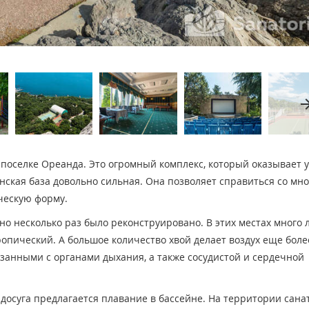
arrow_fo
 поселке Ореанда. Это огромный комплекс, который оказывает у
инская база довольно сильная. Она позволяет справиться со мн
ческую форму.
о несколько раз было реконструировано. В этих местах много 
ропический. А большое количество хвой делает воздух еще боле
язанными с органами дыхания, а также сосудистой и сердечной
 досуга предлагается плавание в бассейне. На территории сана