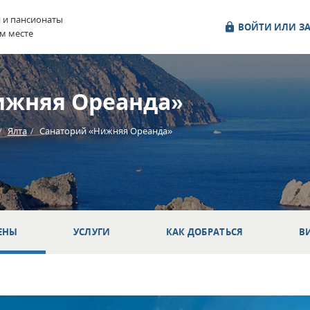
и и пансионаты
ВОЙТИ ИЛИ ЗА
м месте
ижняя Ореанда»
Ялта
Санаторий «Нижняя Ореанда»
ЕНЫ
УСЛУГИ
КАК ДОБРАТЬСЯ
В