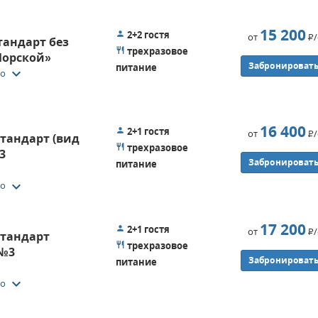
15 200
2+2 гостя
от
Р
андарт без
трехразовое
Морской»
Забронироват
питание
keyboard_arrow_down
то
16 400
2+1 гостя
от
Р
тандарт (вид
трехразовое
3
Забронироват
питание
й
keyboard_arrow_down
то
17 200
2+1 гостя
от
Р
тандарт
трехразовое
 №3
Забронироват
питание
й
keyboard_arrow_down
то