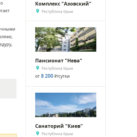
но
Комплекс "Азовский"
отает
Республика Крым
личными
пляже,
едуру,
Пансионат "Нева"
Республика Крым
8 200
от
Р
/сутки
Санаторий "Киев"
Республика Крым