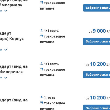
трехразовое
«Империал»
Забронироват
питание
keyboard_arrow_down
то
9 000
1+1 гость
от
Р
ндарт
трехразовое
арк) Корпус
Забронироват
питание
keyboard_arrow_down
то
10 200
1+1 гость
от
Р
дарт (вид на
трехразовое
«Империал»
Забронироват
питание
keyboard_arrow_down
то
10 200
1 гость
от
Р
дарт (вид на
трехразовое
Забронироват
питание