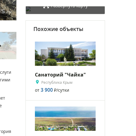
Развернуть карту
Похожие объекты
rward
слуги
Санаторий "Чайка"
огими
Республика Крым
3 900
от
Р
/сутки
лет
е
тория