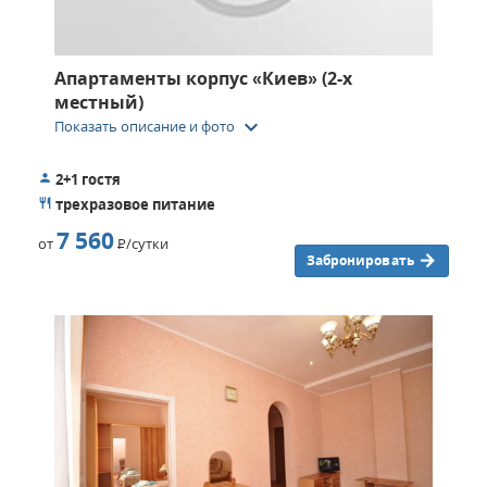
Апартаменты корпус «Киев» (2-х
местный)
keyboard_arrow_down
Показать описание и фото
2+1 гостя
трехразовое питание
7 560
от
Р
/сутки
Забронировать