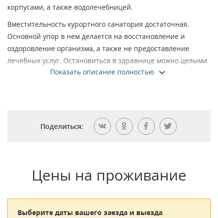
корпусами, а также водолечебницей.
Вместительность курортного санатория достаточная.
Основной упор в нем делается на восстановление и
оздоровление организма, а также не предоставление
лечебных услуг. Остановиться в здравнице можно целыми
Показать описание полностью
семьями с детьми, начиная с четырехлетнего возраста.
Причем пребывание может носить как круглосуточный
характер, так и быть дневным.
Номера санатория в основном двухместные, но имеются и
класса люкс. Они оборудованы всем необходимым, чтобы
Поделиться:
создать комфортные условия для длительного пребывания.
В них имеется мебельный гарнитур, фен и электрический
чайник.
Цены на проживание
Лечение и оздоровление в здравнице подбирается исходя
из индивидуальных особенностей отдыхающих и
направлено оно на улучшение работы эндокринной
Выберите даты вашего заезда и выезда
системы, органов дыхания, костного аппарата, сердца и