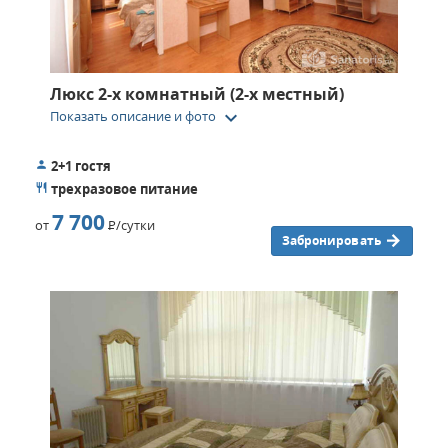
Люкс 2-х комнатный (2-х местный)
keyboard_arrow_down
Показать описание и фото
2+1 гостя
трехразовое питание
7 700
от
Р
/сутки
Забронировать