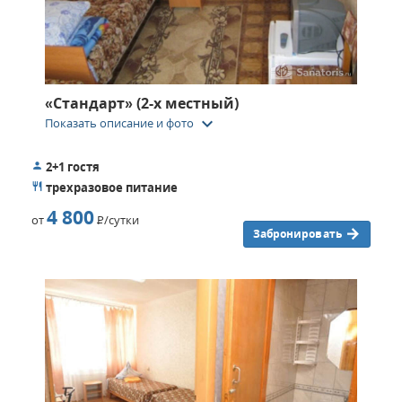
«Стандарт» (2-х местный)
keyboard_arrow_down
Показать описание и фото
2+1 гостя
трехразовое питание
4 800
от
Р
/сутки
Забронировать