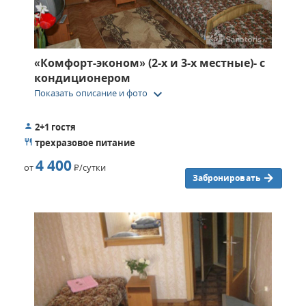
«Комфорт-эконом» (2-х и 3-х местные)- с
кондиционером
keyboard_arrow_down
Показать описание и фото
2+1 гостя
трехразовое питание
4 400
от
Р
/сутки
Забронировать