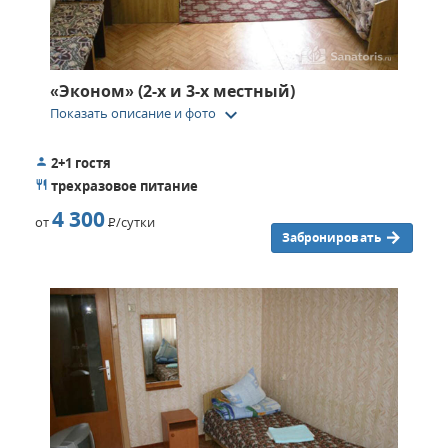
«Эконом» (2-х и 3-х местный)
keyboard_arrow_down
Показать описание и фото
2+1 гостя
трехразовое питание
4 300
от
Р
/сутки
Забронировать