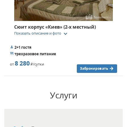
Сюит корпус «Киев» (2-х местный)
keyboard_arrow_down
Показать описание и фото
2+1 гостя
трехразовое питание
8 280
от
Р
/сутки
Забронировать
Услуги