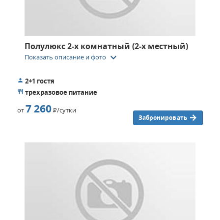
Полулюкс 2-х комнатный (2-х местный)
keyboard_arrow_down
Показать описание и фото
2+1 гостя
трехразовое питание
7 260
от
Р
/сутки
Забронировать