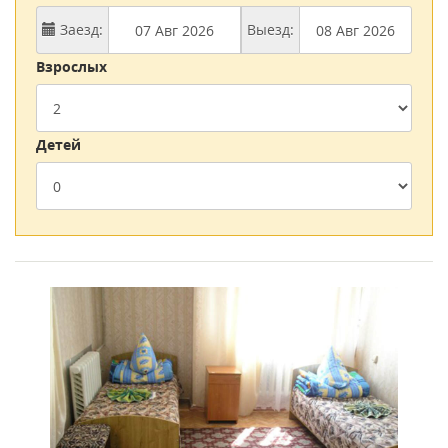
сосудов.
Заезд:
Выезд:
Площадь санатория оборудована специальными
Взрослых
тренажерами, благодаря которым удается полностью
восстановить нарушенные двигательные функции.
Имеется несколько спортивных комплексов и беговые
Детей
дорожки, что обязательно оценят те, кто предпочитает
вести активный образ жизни. Есть сенсорные коврики,
тренажеры для детей и столы, предназначенные для
массажей.
Лечебные процедуры, предлагающиеся санаторием
Победа, базируются на новейших современных методиках.
Благодаря этому на территории здравницы проходит
быстрая реабилитация после перенесенных заболеваний
и полученных травм. Для оздоровления и общего
укрепления организма, в том числе и детского, санаторий
предлагает фитотерапию, грязелечение, водные
процедуры, массажи.