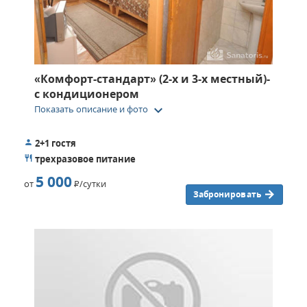
«Комфорт-стандарт» (2-х и 3-х местный)-
с кондиционером
keyboard_arrow_down
Показать описание и фото
2+1 гостя
трехразовое питание
5 000
от
Р
/сутки
Забронировать