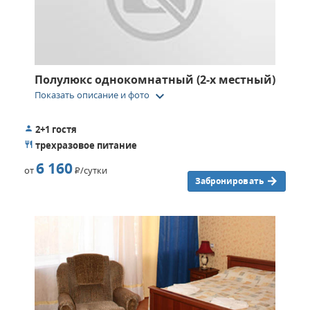
Полулюкс однокомнатный (2-х местный)
keyboard_arrow_down
Показать описание и фото
2+1 гостя
трехразовое питание
6 160
от
Р
/сутки
Забронировать