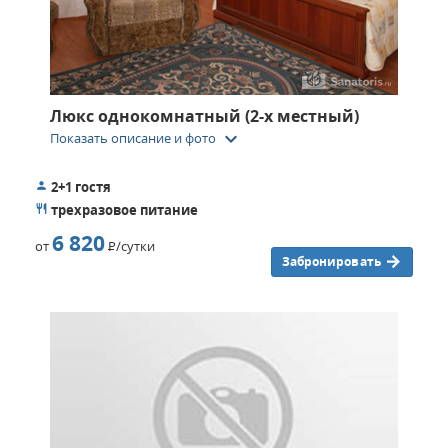
Люкс однокомнатный (2-х местный)
keyboard_arrow_down
Показать описание и фото
2+1 гостя
трехразовое питание
6 820
от
Р
/сутки
Забронировать