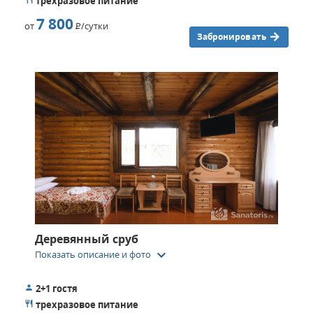
трехразовое питание
7 800
от
Р
/сутки
Забронировать
Деревянный сруб
keyboard_arrow_down
Показать описание и фото
2+1 гостя
трехразовое питание