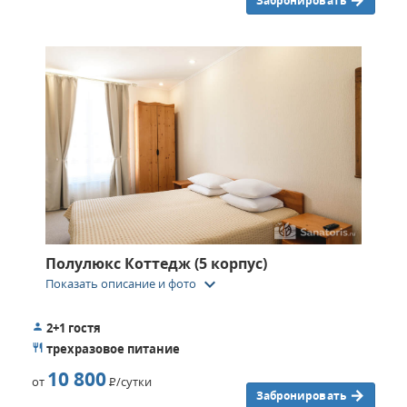
Забронировать
Полулюкс Коттедж (5 корпус)
keyboard_arrow_down
Показать описание и фото
2+1 гостя
трехразовое питание
10 800
от
Р
/сутки
Забронировать