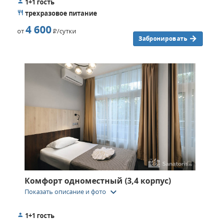
1+1 гость
трехразовое питание
4 600
от
Р
/сутки
Забронировать
Комфорт одноместный (3,4 корпус)
keyboard_arrow_down
Показать описание и фото
1+1 гость