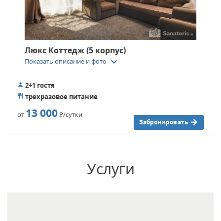
Люкс Коттедж (5 корпус)
keyboard_arrow_down
Показать описание и фото
2+1 гостя
трехразовое питание
13 000
от
Р
/сутки
Забронировать
Услуги