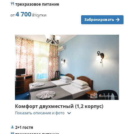
трехразовое питание
4 700
от
Р
/сутки
Забронировать
Комфорт двухместный (1,2 корпус)
keyboard_arrow_down
Показать описание и фото
2+1 гостя