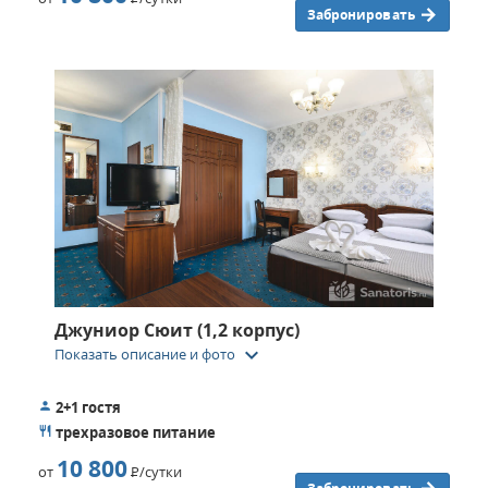
Забронировать
Джуниор Сюит (1,2 корпус)
keyboard_arrow_down
Показать описание и фото
2+1 гостя
трехразовое питание
10 800
от
Р
/сутки