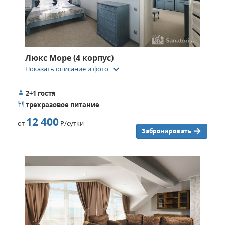
Люкс Море (4 корпус)
keyboard_arrow_down
Показать описание и фото
2+1 гостя
трехразовое питание
12 400
от
Р
/сутки
Забронировать