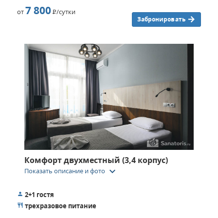
7 800
от
Р
/сутки
Забронировать
Комфорт двухместный (3,4 корпус)
keyboard_arrow_down
Показать описание и фото
2+1 гостя
трехразовое питание