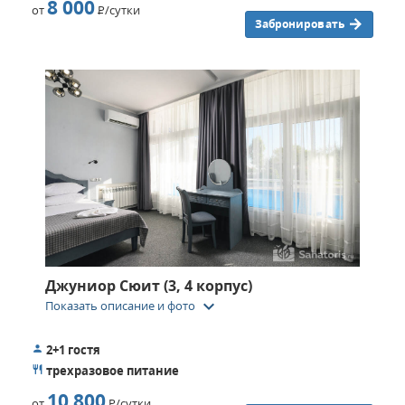
8 000
от
Р
/сутки
Забронировать
Джуниор Сюит (3, 4 корпус)
keyboard_arrow_down
Показать описание и фото
2+1 гостя
трехразовое питание
10 800
от
Р
/сутки