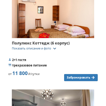
Полулюкс Коттедж (6 корпус)
keyboard_arrow_down
Показать описание и фото
2+1 гостя
трехразовое питание
11 800
от
Р
/сутки
Забронировать