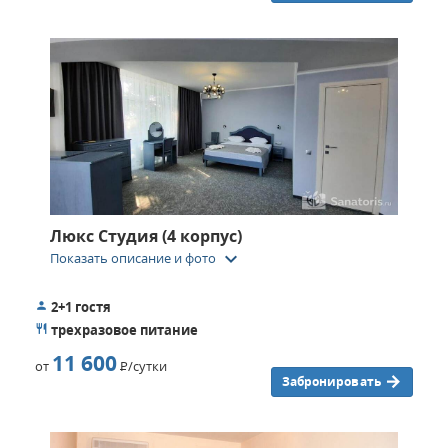
Люкс Студия (4 корпус)
keyboard_arrow_down
Показать описание и фото
2+1 гостя
трехразовое питание
11 600
от
Р
/сутки
Забронировать