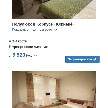
Полулюкс в Корпусе «Южный»
keyboard_arrow_down
Показать описание и фото
2+1 гостя
трехразовое питание
9 520
от
Р
/сутки
Забронировать