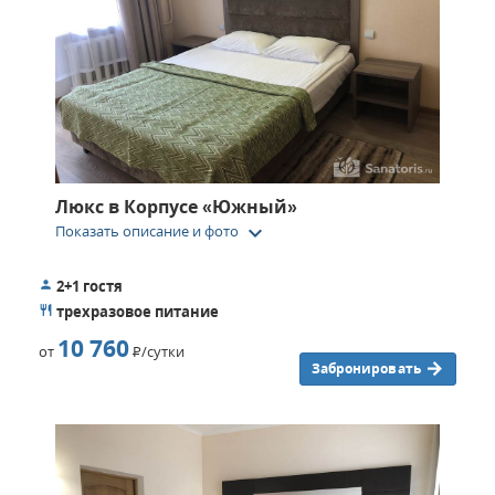
Люкс в Корпусе «Южный»
keyboard_arrow_down
Показать описание и фото
2+1 гостя
трехразовое питание
10 760
от
Р
/сутки
Забронировать