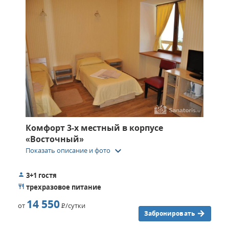
Комфорт 3-х местный в корпусе
«Восточный»
keyboard_arrow_down
Показать описание и фото
3+1 гостя
трехразовое питание
14 550
от
Р
/сутки
Забронировать