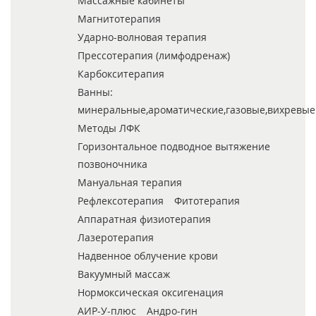
Массажные кабинеты
Магнитотерапия
Ударно-волновая терапия
Прессотерапия (лимфодренаж)
Карбокситерапия
Ванны:
минеральные,ароматические,газовые,вихревые
Методы ЛФК
Горизонтальное подводное вытяжение
позвоночника
Мануальная терапия
Рефлексотерапия
Фитотерапия
Аппаратная физиотерапия
Лазеротерапия
Надвенное облучение крови
Вакуумный массаж
Нормоксическая оксигенация
АИР-У-плюс
Андро-гин