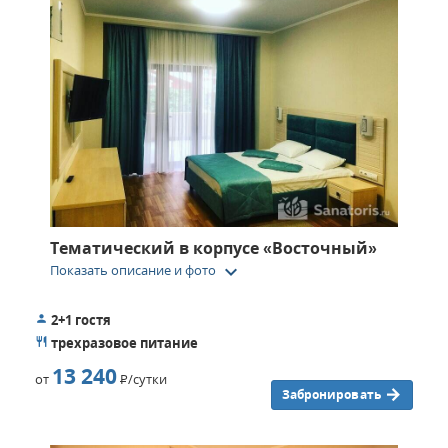
Тематический в корпусе «Восточный»
keyboard_arrow_down
Показать описание и фото
2+1 гостя
трехразовое питание
13 240
от
Р
/сутки
Забронировать