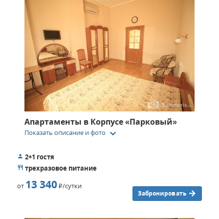
Апартаменты в Корпусе «Парковый»
keyboard_arrow_down
Показать описание и фото
2+1 гостя
трехразовое питание
13 340
от
Р
/сутки
Забронировать