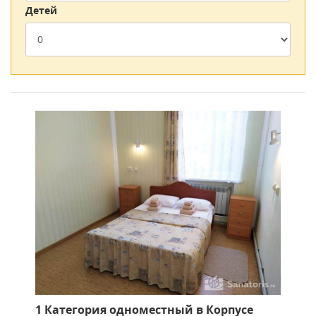
Жилой комплекс включает 3 корпуса с номерами
Детей
различных категорий: корпус «Южный» с лифтом (5
этажей), «Западный» (3 этажа), построенный из дерева, где
предусмотрен специальный вход через террасу, ведущий
на этажи ниже. Парк включает корпус «Парковый». В
здании предусмотрены 24 номера. Относительно
категорий, здесь есть как одноместные, так и двухместные
номера, тематические, для семей и другие.
Санаторий предлагает просторную площадку, где
проводятся занятия по ЛФК. Есть отдельная зона для
отдыха, удобные качели.
Вне зависимости от категории любой номер имеет санузел,
холодильник, ТВ, систему кондиционирования. В номерах
«Эконом» кондиционеры не предусмотрены. Если вам
нужен сейф, заселитесь в номер «Люкс».
Посетители санатория могут воспользоваться
тренажерами, которые есть как под открытым небом, так и
1 Категория одноместный в Корпусе