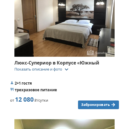
Люкс-Супериор в Корпусе «Южный
keyboard_arrow_down
Показать описание и фото
2+1 гостя
трехразовое питание
12 080
от
Р
/сутки
Забронировать