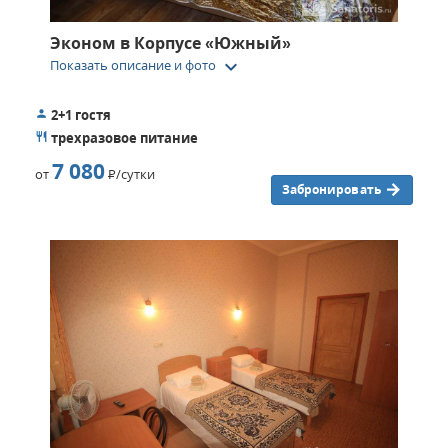
Эконом в Корпусе «Южный»
keyboard_arrow_down
Показать описание и фото
2+1 гостя
трехразовое питание
7 080
от
Р
/сутки
Забронировать