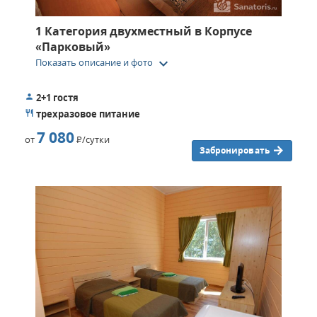
1 Категория двухместный в Корпусе
«Парковый»
keyboard_arrow_down
Показать описание и фото
2+1 гостя
трехразовое питание
7 080
от
Р
/сутки
Забронировать