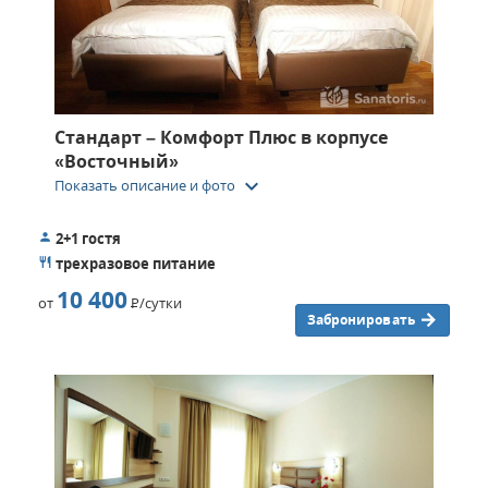
Стандарт – Комфорт Плюс в корпусе
«Восточный»
keyboard_arrow_down
Показать описание и фото
2+1 гостя
трехразовое питание
10 400
от
Р
/сутки
Забронировать