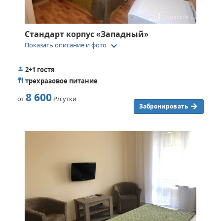
Стандарт корпус «Западный»
keyboard_arrow_down
Показать описание и фото
2+1 гостя
трехразовое питание
8 600
от
Р
/сутки
Забронировать