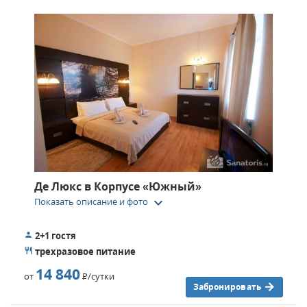
Де Люкс в Корпусе «Южный»
keyboard_arrow_down
Показать описание и фото
2+1 гостя
трехразовое питание
14 840
от
Р
/сутки
Забронировать