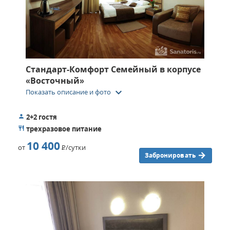
Стандарт-Комфорт Семейный в корпусе
«Восточный»
keyboard_arrow_down
Показать описание и фото
2+2 гостя
трехразовое питание
10 400
от
Р
/сутки
Забронировать