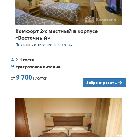
Комфорт 2-х местный в корпусе
«Восточный»
keyboard_arrow_down
Показать описание и фото
2+1 гостя
трехразовое питание
9 700
от
Р
/сутки
Забронировать