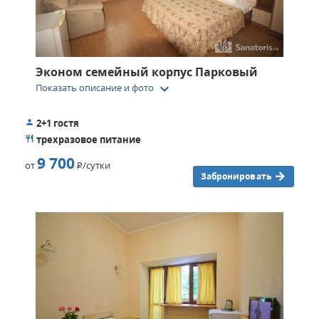
Эконом семейный корпус Парковый
keyboard_arrow_down
Показать описание и фото
2+1 гостя
трехразовое питание
9 700
от
Р
/сутки
Забронировать