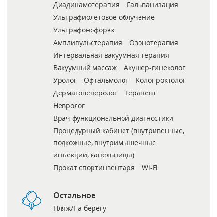
Диадинамотерапия
Гальванизация
Ультрафиолетовое облучение
Ультрафонофорез
Амплипульстерапия
Озонотерапия
Интервальная вакуумная терапия
Вакуумный массаж
Акушер-гинеколог
Уролог
Офтальмолог
Колопроктолог
Дерматовенеролог
Терапевт
Невролог
Врач функциональной диагностики
Процедурный кабинет (внутривенные,
подкожные, внутримышечные
инъекции, капельницы)
Прокат спортинвентаря
Wi-Fi
Остальное
Пляж/На берегу