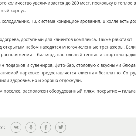
то количество увеличивается до 280 мест, поскольку в теплое 
рный корпус.
холодильник, ТВ, система кондиционирования. В холле есть дос
одогрева, доступный для клиентов комплекса. Также работают
од открытым небом находятся многочисленные тренажеры. Если
м распоряжении – бильярд, настольный теннис и спортплощадки
н подарков и сувениров, фито-бар, столовую с вкусными блюда
раняемой парковке предоставляется клиентам бесплатно. Сотр
пили здоровье, но и хорошо отдохнули.
ом поселке, расположен оборудованный пляж, покрытие – галька
ся: