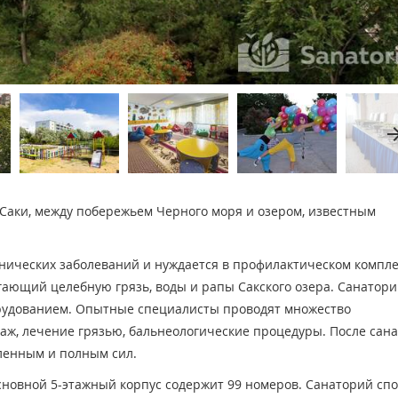
arrow_fo
 Саки, между побережьем Черного моря и озером, известным
ронических заболеваний и нуждается в профилактическом компл
гающий целебную грязь, воды и рапы Сакского озера. Санатор
рудованием. Опытные специалисты проводят множество
аж, лечение грязью, бальнеологические процедуры. После сана
вленным и полным сил.
сновной 5-этажный корпус содержит 99 номеров. Санаторий сп