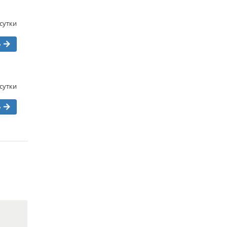
/сутки
ь
/сутки
ь