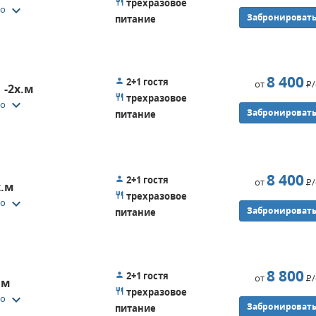
трехразовое
keyboard_arrow_down
то
Забронироват
питание
8 400
2+1 гостя
от
Р
 -2х.м
трехразовое
keyboard_arrow_down
то
Забронироват
питание
8 400
2+1 гостя
от
Р
х.м
трехразовое
keyboard_arrow_down
то
Забронироват
питание
8 800
2+1 гостя
от
Р
.м
трехразовое
keyboard_arrow_down
то
Забронироват
питание