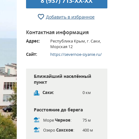
8 (937) 713-XX-XX
Добавить в избранное
Контактная информация
Адрес:
Республика Крым, г. Саки,
Морская 12
Сайт:
https://severnoe-siyanie.ru/
Ближайший населённый
пункт
Саки:
0 км
Расстояние до берега
Море
Черное
:
75 м
Озеро
Сакское
:
400 м