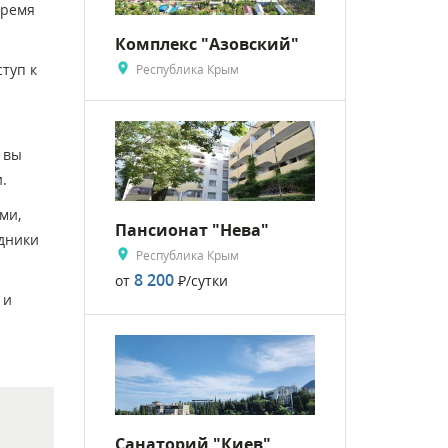
время
Комплекс "Азовский"
туп к
Республика Крым
 вы
.
ми,
Пансионат "Нева"
удники
Республика Крым
8 200
от
Р
/сутки
 и
Санаторий "Киев"