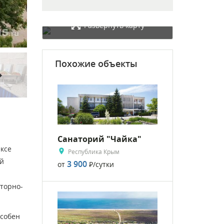
Развернуть карту
Похожие объекты
rward
Санаторий "Чайка"
ексе
Республика Крым
ий
3 900
от
Р
/сутки
торно-
особен