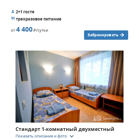
2+1 гостя
трехразовое питание
4 400
от
Р
/сутки
Забронировать
Стандарт 1-комнатный двухместный
keyboard_arrow_down
Показать описание и фото