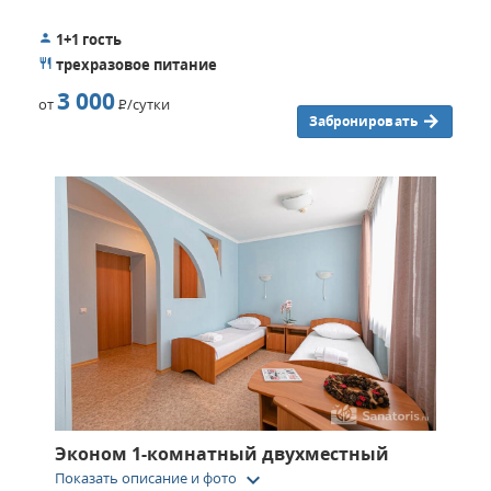
1+1 гость
трехразовое питание
3 000
от
Р
/сутки
Забронировать
Эконом 1-комнатный двухместный
keyboard_arrow_down
Показать описание и фото