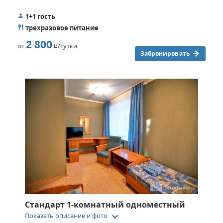
Санаторий «Лесники» – это место, куда хочется вернуться
ещё не раз.
1+1 гость
трехразовое питание
2 800
от
Р
/сутки
Забронировать
Стандарт 1-комнатный одноместный
keyboard_arrow_down
Показать описание и фото