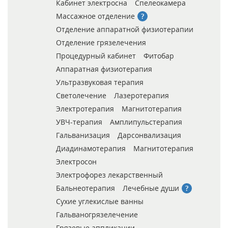
Кабинет электросна
Спелеокамера
Массажное отделение
Отделение аппаратной физиотерапии
Отделение грязелечения
Процедурный кабинет
Фитобар
Аппаратная физиотерапия
Ультразвуковая терапия
Светолечение
Лазеротерапия
Электротерапия
Магнитотерапия
УВЧ-терапия
Амплипульстерапия
Гальванизация
Дарсонвализация
Диадинамотерапия
Магнитотерапия
Электросон
Электрофорез лекарственный
Бальнеотерапия
Лечебные души
Сухие углекислые ванны
Гальваногрязелечение
Грязевые аппликации