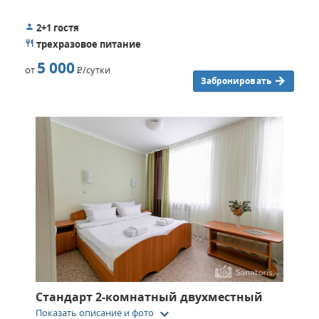
2+1 гостя
трехразовое питание
5 000
от
Р
/сутки
Забронировать
Стандарт 2-комнатный двухместный
keyboard_arrow_down
Показать описание и фото