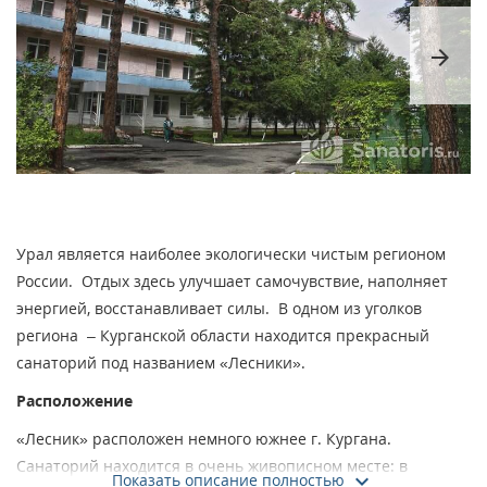
arrow_forward
Урал является наиболее экологически чистым регионом
России. Отдых здесь улучшает самочувствие, наполняет
энергией, восстанавливает силы. В одном из уголков
региона – Курганской области находится прекрасный
санаторий под названием «Лесники».
Расположение
«Лесник» расположен немного южнее г. Кургана.
Санаторий находится в очень живописном месте: в
Показать описание полностью