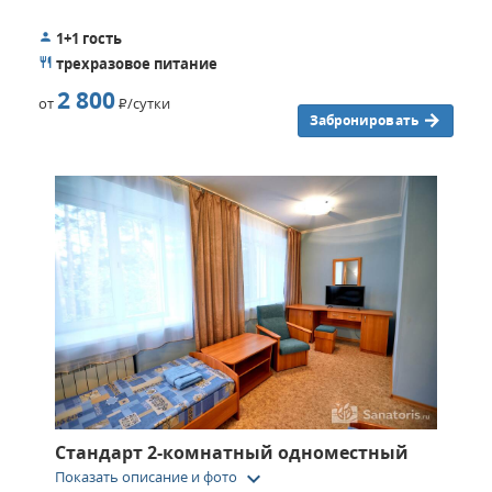
1+1 гость
трехразовое питание
2 800
от
Р
/сутки
Забронировать
Стандарт 2-комнатный одноместный
keyboard_arrow_down
Показать описание и фото