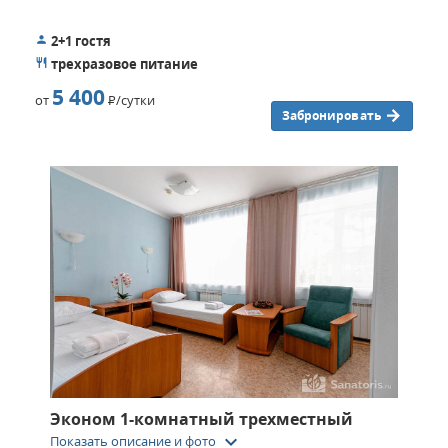
2+1 гостя
трехразовое питание
5 400
от
Р
/сутки
Забронировать
Эконом 1-комнатный трехместный
keyboard_arrow_down
Показать описание и фото