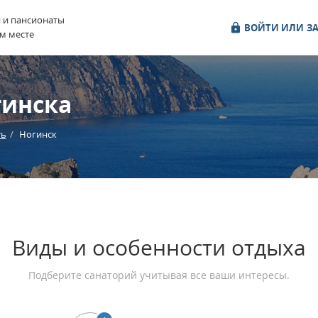
и и пансионаты
ВОЙТИ ИЛИ ЗА
м месте
гинска
ть
Ногинск
Виды и особенности отдыха
Подберите санаторий учитывая все ваши интересы.