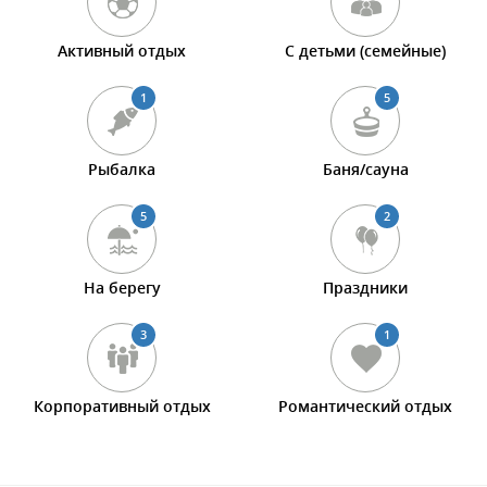
Активный отдых
С детьми (семейные)
1
5
Рыбалка
Баня/сауна
5
2
На берегу
Праздники
3
1
Корпоративный отдых
Романтический отдых