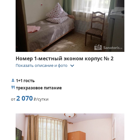
отдыхающим предлагается провести время на
баскетбольной площадке, поиграть в настольный теннис
или воспользоваться прокатом спортивного инвентаря.
Номер 1-местный эконом корпус № 2
keyboard_arrow_down
Показать описание и фото
1+1 гость
трехразовое питание
2 070
от
Р
/сутки