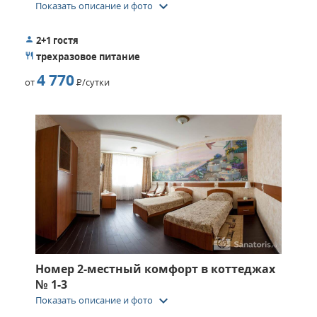
keyboard_arrow_down
Показать описание и фото
2+1 гостя
трехразовое питание
4 770
от
Р
/сутки
Номер 2-местный комфорт в коттеджах
№ 1-3
keyboard_arrow_down
Показать описание и фото