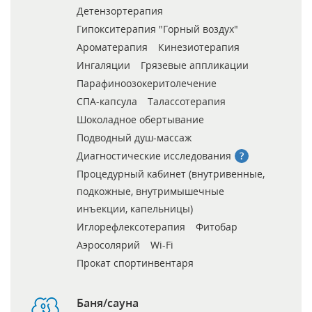
Детензортерапия
Гипокситерапия "Горный воздух"
Ароматерапия
Кинезиотерапия
Ингаляции
Грязевые аппликации
Парафиноозокеритолечение
СПА-капсула
Талассотерапия
Шоколадное обертывание
Подводный душ-массаж
Диагностические исследования
Процедурный кабинет (внутривенные,
подкожные, внутримышечные
инъекции, капельницы)
Иглорефлексотерапия
Фитобар
Аэросолярий
Wi-Fi
Прокат спортинвентаря
Баня/сауна