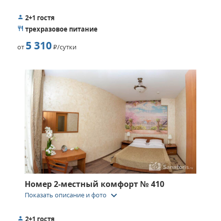
2+1 гостя
трехразовое питание
5 310
от
Р
/сутки
Номер 2-местный комфорт № 410
keyboard_arrow_down
Показать описание и фото
2+1 гостя