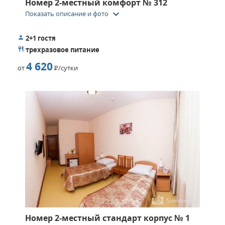
Номер 2-местный комфорт № 312
keyboard_arrow_down
Показать описание и фото
2+1 гостя
трехразовое питание
4 620
от
Р
/сутки
Номер 2-местный стандарт корпус № 1