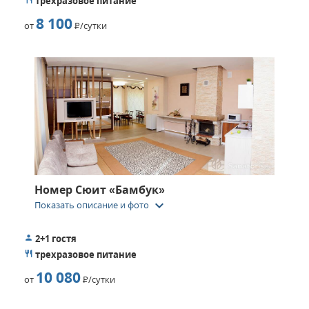
трехразовое питание
8 100
от
Р
/сутки
Номер Сюит «Бамбук»
keyboard_arrow_down
Показать описание и фото
2+1 гостя
трехразовое питание
10 080
от
Р
/сутки