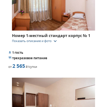
Номер 1-местный стандарт корпус № 1
keyboard_arrow_down
Показать описание и фото
1 гость
трехразовое питание
2 565
от
Р
/сутки