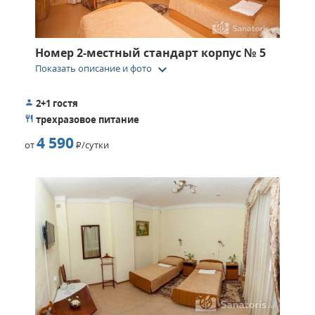
Номер 2-местный стандарт корпус № 5
keyboard_arrow_down
Показать описание и фото
2+1 гостя
трехразовое питание
4 590
от
Р
/сутки