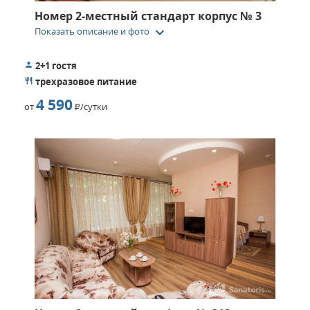
Номер 2-местный стандарт корпус № 3
keyboard_arrow_down
Показать описание и фото
2+1 гостя
трехразовое питание
4 590
от
Р
/сутки