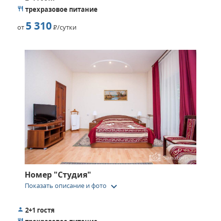
трехразовое питание
5 310
от
Р
/сутки
Номер "Студия"
keyboard_arrow_down
Показать описание и фото
2+1 гостя