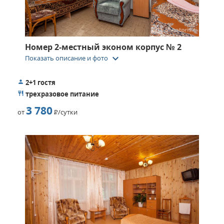
Номер 2-местный эконом корпус № 2
keyboard_arrow_down
Показать описание и фото
2+1 гостя
трехразовое питание
3 780
от
Р
/сутки