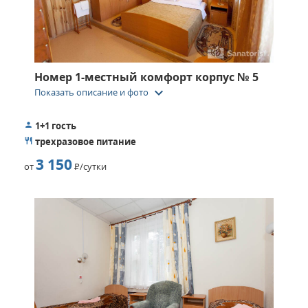
Номер 1-местный комфорт корпус № 5
keyboard_arrow_down
Показать описание и фото
1+1 гость
трехразовое питание
3 150
от
Р
/сутки