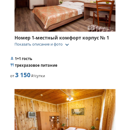
Номер 1-местный комфорт корпус № 1
keyboard_arrow_down
Показать описание и фото
1+1 гость
трехразовое питание
3 150
от
Р
/сутки