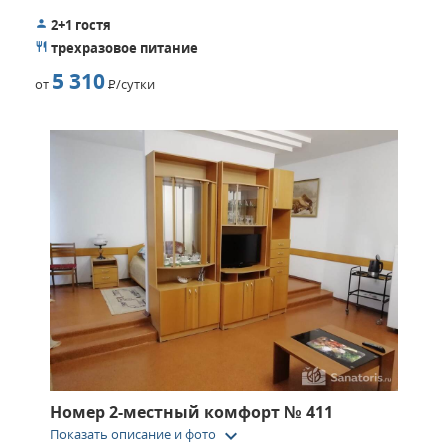
2+1 гостя
трехразовое питание
5 310
от
Р
/сутки
Номер 2-местный комфорт № 411
keyboard_arrow_down
Показать описание и фото