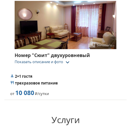
Номер "Сюит" двухуровневый
keyboard_arrow_down
Показать описание и фото
2+1 гостя
трехразовое питание
10 080
от
Р
/сутки
Услуги