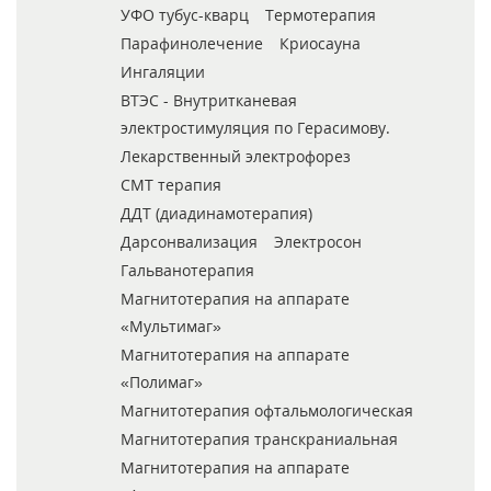
УФО тубус-кварц
Термотерапия
Парафинолечение
Криосауна
Ингаляции
ВТЭС - Внутритканевая
электростимуляция по Герасимову.
Лекарственный электрофорез
СМТ терапия
ДДТ (диадинамотерапия)
Дарсонвализация
Электросон
Гальванотерапия
Магнитотерапия на аппарате
«Мультимаг»
Магнитотерапия на аппарате
«Полимаг»
Магнитотерапия офтальмологическая
Магнитотерапия транскраниальная
Магнитотерапия на аппарате