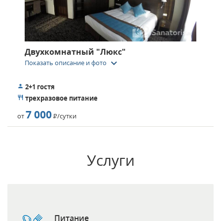
Двухкомнатный "Люкс"
keyboard_arrow_down
Показать описание и фото
2+1 гостя
трехразовое питание
7 000
от
Р
/сутки
Услуги
Питание