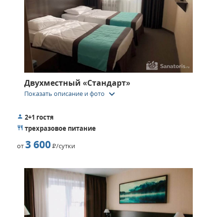
Двухместный «Стандарт»
keyboard_arrow_down
Показать описание и фото
2+1 гостя
трехразовое питание
3 600
от
Р
/сутки