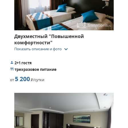
Двухместный "Повышенной
комфортности"
keyboard_arrow_down
Показать описание и фото
2+1 гостя
трехразовое питание
5 200
от
Р
/сутки