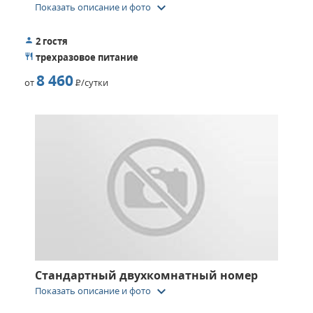
keyboard_arrow_down
Показать описание и фото
2 гостя
трехразовое питание
8 460
от
Р
/сутки
Стандартный двухкомнатный номер
keyboard_arrow_down
Показать описание и фото