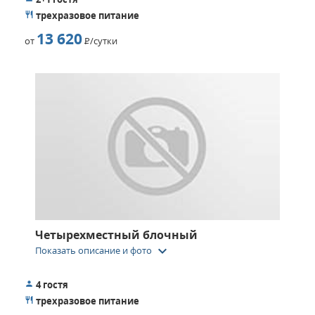
трехразовое питание
13 620
от
Р
/сутки
Четырехместный блочный
keyboard_arrow_down
Показать описание и фото
4 гостя
трехразовое питание