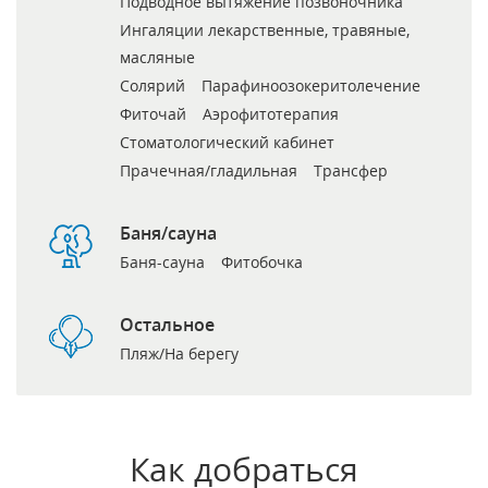
Подводное вытяжение позвоночника
Ингаляции лекарственные, травяные,
масляные
Солярий
Парафиноозокеритолечение
Фиточай
Аэрофитотерапия
Стоматологический кабинет
Прачечная/гладильная
Трансфер
Баня/сауна
Баня-сауна
Фитобочка
Остальное
Пляж/На берегу
Как добраться