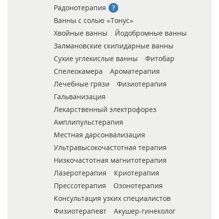
Радонотерапия
Ванны с солью «Тонус»
Хвойные ванны
Йодобромные ванны
Залмановские скипидарные ванны
Сухие углекислые ванны
Фитобар
Спелеокамера
Ароматерапия
Лечебные грязи
Физиотерапия
Гальванизация
Лекарственный электрофорез
Амплипульстерапия
Местная дарсонвализация
Ультравысокочастотная терапия
Низкочастотная магнитотерапия
Лазеротерапия
Криотерапия
Прессотерапия
Озонотерапия
Консультация узких специалистов
Физиотерапевт
Акушер-гинеколог