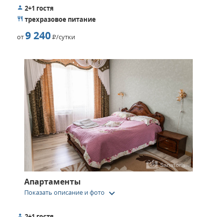
2+1 гостя
трехразовое питание
9 240
от
Р
/сутки
Апартаменты
keyboard_arrow_down
Показать описание и фото
2+1 гостя