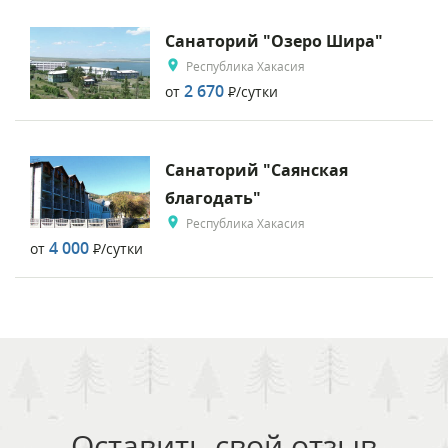
Санаторий "Озеро Шира"
Республика Хакасия
2 670
от
Р
/сутки
Санаторий "Саянская
благодать"
Республика Хакасия
4 000
от
Р
/сутки
Оставить свой отзыв