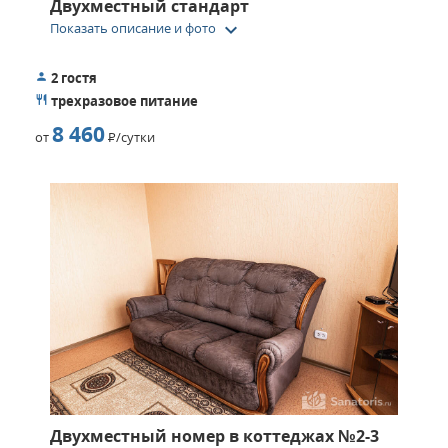
Двухместный стандарт
keyboard_arrow_down
Показать описание и фото
2 гостя
трехразовое питание
8 460
от
Р
/сутки
Двухместный номер в коттеджах №2-3