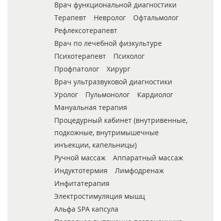
Врач функциональной диагностики
Терапевт
Невролог
Офтальмолог
Рефлексотерапевт
Врач по лечебной физкультуре
Психотерапевт
Психолог
Профпатолог
Хирург
Врач ультразвуковой диагностики
Уролог
Пульмонолог
Кардиолог
Мануальная терапия
Процедурный кабинет (внутривенные,
подкожные, внутримышечные
инъекции, капельницы)
Ручной массаж
Аппаратный массаж
Индуктотермия
Лимфодренаж
Инфитатерапия
Электростимуляция мышц
Альфа SPA капсула