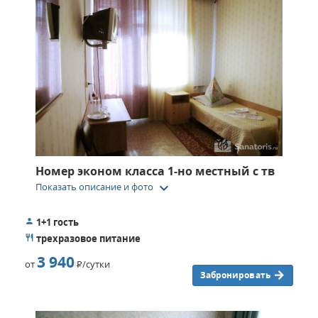
Номер эконом класса 1‑но местный с тв
keyboard_arrow_down
Показать описание и фото
1+1 гость
трехразовое питание
3 940
от
Р
/сутки
Забронировать