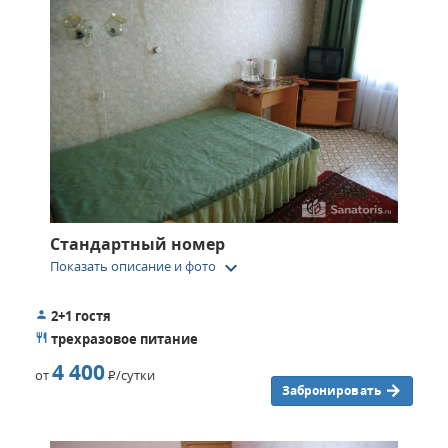
Стандартный номер
keyboard_arrow_down
Показать описание и фото
2+1 гостя
трехразовое питание
4 400
от
Р
/сутки
Забронировать