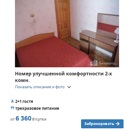
Номер улучшенной комфортности 2‑х
комн.
keyboard_arrow_down
Показать описание и фото
2+1 гостя
трехразовое питание
6 360
от
Р
/сутки
Забронировать