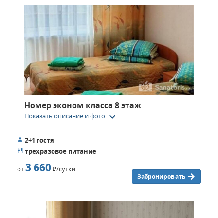
Номер эконом класса 8 этаж
keyboard_arrow_down
Показать описание и фото
2+1 гостя
трехразовое питание
3 660
от
Р
/сутки
Забронировать