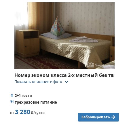
поправить здоровье. Здравница также принимает
желающих получить курс оздоровления со всех уголков
России.
Номер эконом класса 2‑х местный без тв
keyboard_arrow_down
Показать описание и фото
2+1 гостя
трехразовое питание
3 280
от
Р
/сутки
Забронировать