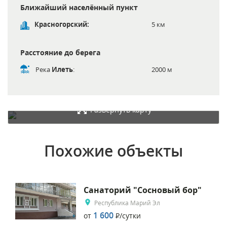
Ближайший населённый пункт
Красногорский:
5 км
Расстояние до берега
Река
Илеть
:
2000 м
Развернуть карту
Похожие объекты
Санаторий "Сосновый бор"
Республика Марий Эл
1 600
от
Р
/сутки