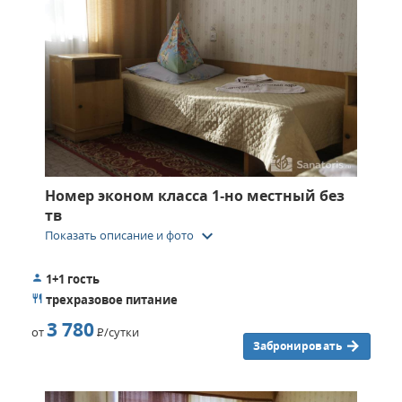
Номер эконом класса 1‑но местный без
тв
keyboard_arrow_down
Показать описание и фото
1+1 гость
трехразовое питание
3 780
от
Р
/сутки
Забронировать