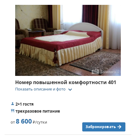
Номер повышенной комфортности 401
keyboard_arrow_down
Показать описание и фото
2+1 гостя
трехразовое питание
8 600
от
Р
/сутки
Забронировать