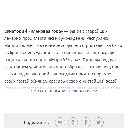
Санаторий «Кленовая гора»
— одно из старейших
лечебно-профилактических учреждений Республики
Марий Эл. Место в своё время для его строительства было
выбрано очень удачно — это живописный лес посреди
национального парка «Марий Чодра». Природа рядом с
санаторием удивительно многообразна — около полутора
тысяч видов растений. Заповедник приятно поражает
своих гостей обилием красивых озёр с чистейшей водой.
Рядом множество выходов источников минеральной воды,
Показать описание полностью
стариц с лечебной грязью.
Самый известный источник местной минеральной воды
располагается рядом с санаторием. Его название —
«Зелёный ключ». Дебит источника весьма приличный —
Поделиться:
более 100 л/сек. Эта вода используется для лечения