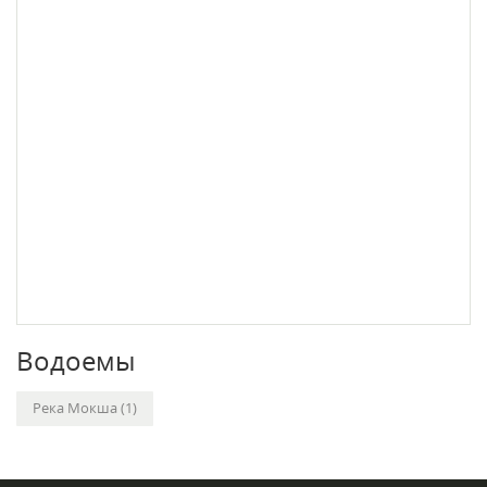
Водоемы
Река Мокша (1)