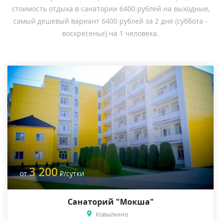
стоимость отдыха в санатории 6400 рублей на выходные,
самый дешевый вариант 6400 рублей за 2 дня (суббота -
воскресенье) на 1 человека.
3 200
от
Р
/сутки
Санаторий "Мокша"
Ковылкино