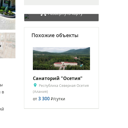
Развернуть карту
Похожие объекты
rward
Санаторий "Осетия"
цы
Республика Северная Осетия
(Алания)
 в
3 300
от
Р
/сутки
ий