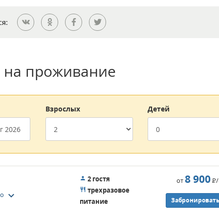
ся:
 на проживание
Взрослых
Детей
8 900
2 гостя
от
Р
трехразовое
keyboard_arrow_down
то
Забронироват
питание