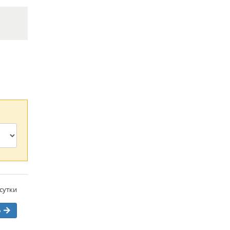
/сутки
ь