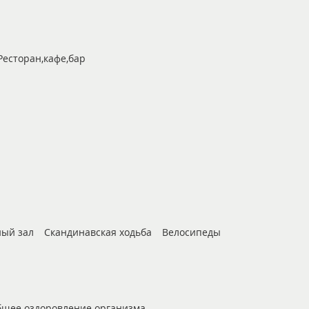
Ресторан,кафе,бар
ый зал
Скандинавская ходьба
Велосипеды
щее оздоровление организма