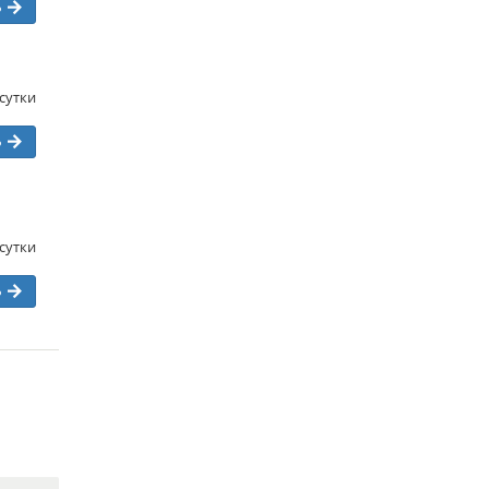
ь
/сутки
ь
/сутки
ь