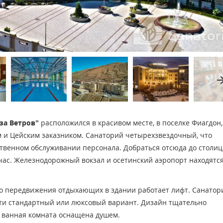
arrow_fo
за Ветров”
расположился в красивом месте, в поселке Фиагдон,
 и Цейским заказником. Санаторий четырехзвездочный, что
твенном обслуживании персонала. Добраться отсюда до столи
 час. Железнодорожный вокзал и осетинский аэропорт находятся
го передвижения отдыхающих в здании работает лифт. Санатор
йти стандартный или люксовый вариант. Дизайн тщательно
, ванная комната оснащена душем.