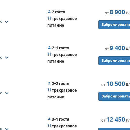
8 900
2 гостя
от
Р
трехразовое
keyboard_arrow_down
то
Забронироват
питание
9 400
2+1 гостя
от
Р
трехразовое
keyboard_arrow_down
то
Забронироват
питание
10 500
2+2 гостя
от
Р
трехразовое
keyboard_arrow_down
то
Забронироват
питание
12 450
3+1 гостя
от
Р
трехразовое
keyboard_arrow_down
то