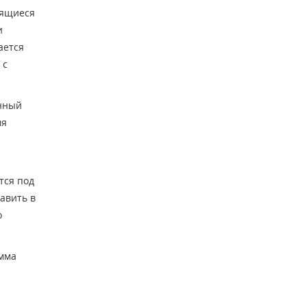
сящиеся
и
ается
 с
анный
мя
тся под
авить в
о
амма