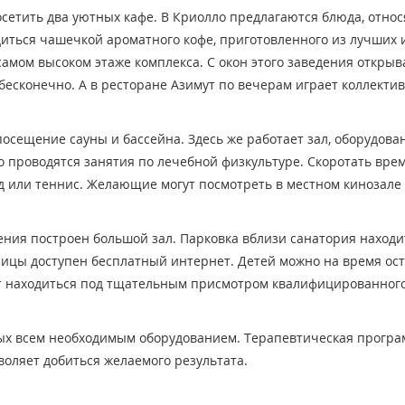
сетить два уютных кафе. В Криолло предлагаются блюда, отно
диться чашечкой ароматного кофе, приготовленного из лучших 
самом высоком этаже комплекса. С окон этого заведения открыв
есконечно. А в ресторане Азимут по вечерам играет коллектив
посещение сауны и бассейна. Здесь же работает зал, оборудов
проводятся занятия по лечебной физкультуре. Скоротать вре
рд или теннис. Желающие могут посмотреть в местном кинозале
ения построен большой зал. Парковка вблизи санатория находи
ницы доступен бесплатный интернет. Детей можно на время ост
ут находиться под тщательным присмотром квалифицированног
ных всем необходимым оборудованием. Терапевтическая прогр
воляет добиться желаемого результата.