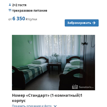
2+2 гостя
трехразовое питание
6 350
от
Р
/сутки
Забронировать
Номер «Стандарт» (1-комнатный)1
корпус
keyboard_arrow_down
Показать описание и фото