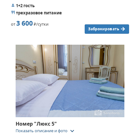
1+2 гость
трехразовое питание
3 600
от
Р
/сутки
Забронировать
Номер "Люкс 5"
keyboard_arrow_down
Показать описание и фото