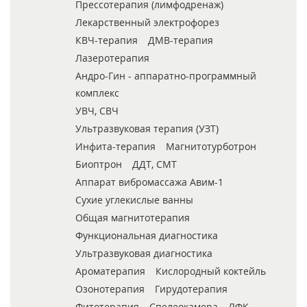
Прессотерапия (лимфодренаж)
Лекарственный электрофорез
КВЧ-терапия
ДМВ-терапия
Лазеротерапия
Андро-Гин - аппаратно-программный
комплекс
УВЧ, СВЧ
Ультразвуковая терапия (УЗТ)
Инфита-терапия
Магнитотурботрон
Биоптрон
ДДТ, СМТ
Аппарат вибромассажа Авим-1
Сухие углекислые ванны
Общая магнитотерапия
Функциональная диагностика
Ультразвуковая диагностика
Ароматерапия
Кислородный коктейль
Озонотерапия
Гирудотерапия
Фитотерапия
Спелеокамера
ЛФК