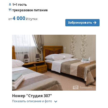
1+1 гость
трехразовое питание
4 000
от
Р
/сутки
Забронировать
Номер "Студия 307"
keyboard_arrow_down
Показать описание и фото