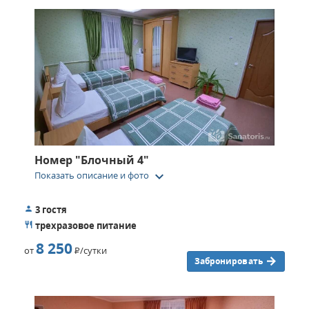
Номер "Блочный 4"
keyboard_arrow_down
Показать описание и фото
3 гостя
трехразовое питание
8 250
от
Р
/сутки
Забронировать