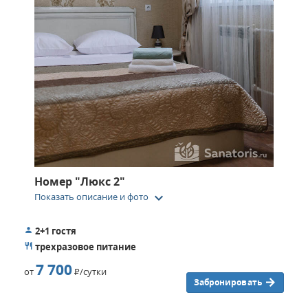
Номер "Люкс 2"
keyboard_arrow_down
Показать описание и фото
2+1 гостя
трехразовое питание
7 700
от
Р
/сутки
Забронировать