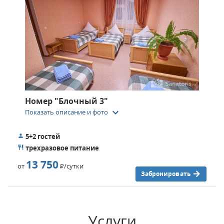
Номер "Блочный 3"
keyboard_arrow_down
Показать описание и фото
5+2 гостей
трехразовое питание
13 750
от
Р
/сутки
Забронировать
Услуги