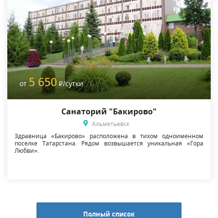
5 650
от
Р
/сутки
Санаторий "Бакирово"
Альметьевск
Здравница «Бакирово» расположена в тихом одноименном
поселке Татарстана. Рядом возвышается уникальная «Гора
Любви».
Полный список