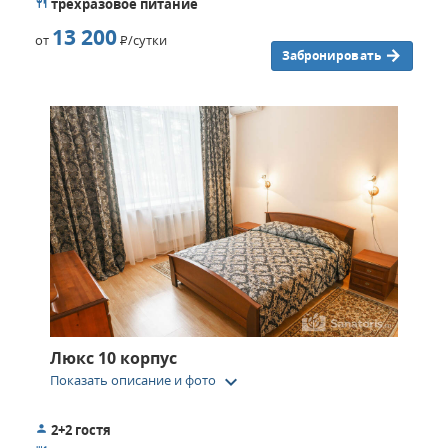
трехразовое питание
13 200
от
Р
/сутки
Забронировать
Люкс 10 корпус
keyboard_arrow_down
Показать описание и фото
2+2 гостя