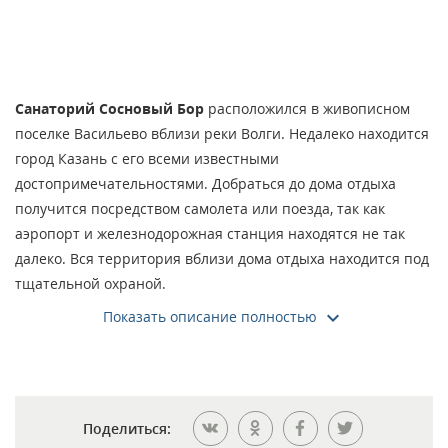
Санаторий Сосновый Бор
расположился в живописном
поселке Васильево вблизи реки Волги. Недалеко находится
город Казань с его всеми известными
достопримечательностями. Добраться до дома отдыха
получится посредством самолета или поезда, так как
аэропорт и железнодорожная станция находятся не так
далеко. Вся территория вблизи дома отдыха находится под
тщательной охраной.
Показать описание полностью
Весь санаторный комплекс представлен семью жилыми
корпусами с двумя или тремя этажами. Отдельно
возвышается лечебный трехэтажный блок, а также
административное здание. К нему прилагается конюшня,
спортивный зал и ресторан.
Поделиться: