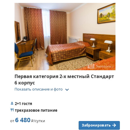
Первая категория 2-х местный Стандарт
6 корпус
keyboard_arrow_down
Показать описание и фото
2+1 гостя
трехразовое питание
6 480
от
Р
/сутки
Забронировать