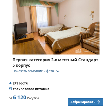
Первая категория 2-х местный Стандарт
5 корпус
keyboard_arrow_down
Показать описание и фото
2+1 гостя
трехразовое питание
6 120
от
Р
/сутки
Забронировать