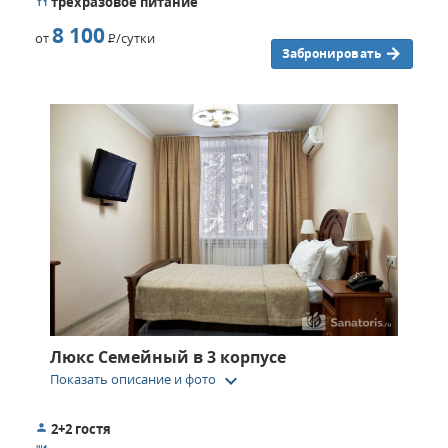
трехразовое питание
8 100
от
Р
/сутки
Забронировать
Люкс Семейный в 3 корпусе
keyboard_arrow_down
Показать описание и фото
2+2 гостя