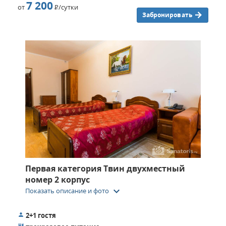
7 200
от
Р
/сутки
Забронировать
Первая категория Твин двухместный
номер 2 корпус
keyboard_arrow_down
Показать описание и фото
2+1 гостя