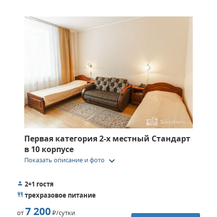
Первая категория 2-х местный Стандарт
в 10 корпусе
keyboard_arrow_down
Показать описание и фото
2+1 гостя
трехразовое питание
7 200
от
Р
/сутки