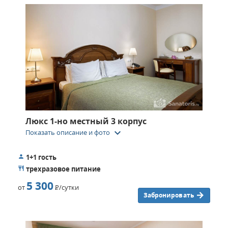
санатория осуществляются грязевые обертывания,
проводятся ингаляции, предлагается посещение
оздоровительных и расслабляющих ванн, минеральные
орошения.
Люкс 1-но местный 3 корпус
keyboard_arrow_down
Показать описание и фото
1+1 гость
трехразовое питание
5 300
от
Р
/сутки
Забронировать