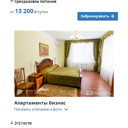
трехразовое питание
13 200
от
Р
/сутки
Забронировать
Апартаменты бизнес
keyboard_arrow_down
Показать описание и фото
2+2 гостя