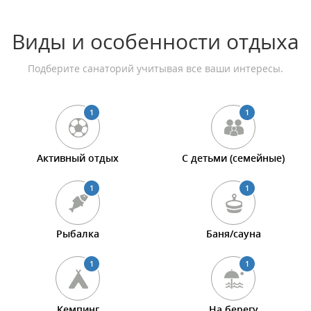
Виды и особенности отдыха
Подберите санаторий учитывая все ваши интересы.
1
1
Активный отдых
С детьми (семейные)
1
1
Рыбалка
Баня/сауна
1
1
Кемпинг
На берегу