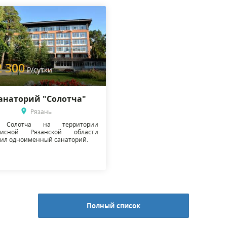
2 300
Р
/сутки
анаторий "Солотча"
Рязань
 Солотча на территории
писной Рязанской области
ил одноименный санаторий.
Полный список