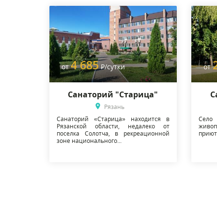
4 685
от
Р
/сутки
от
Санаторий "Старица"
С
Рязань
Санаторий «Старица» находится в
Село
Рязанской области, недалеко от
живо
поселка Солотча, в рекреационной
приют
зоне национального...