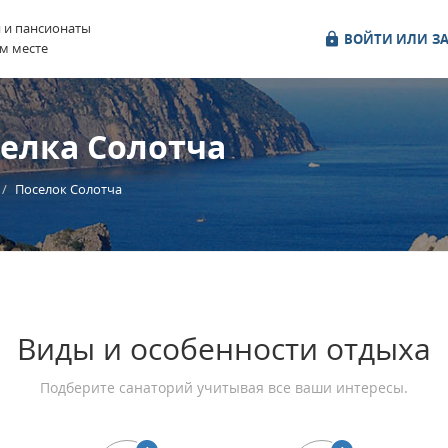
и и пансионаты
ВОЙТИ ИЛИ ЗА
м месте
елка Солотча
Поселок Солотча
Виды и особенности отдыха
Подберите санаторий учитывая все ваши интересы.