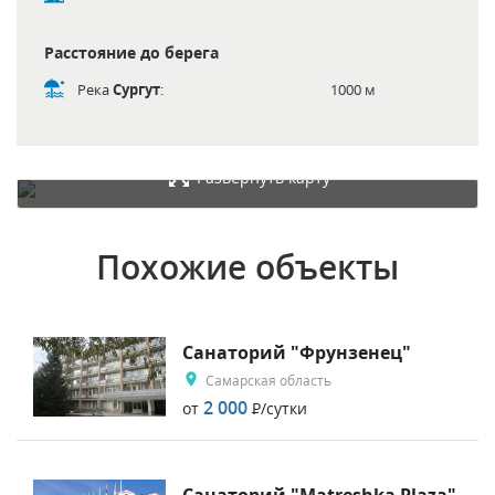
Расстояние до берега
Река
Сургут
:
1000 м
Развернуть карту
Похожие объекты
Санаторий "Фрунзенец"
Самарская область
2 000
от
Р
/сутки