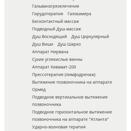
Гальваногрязелечение
Гирудотерапия
Галокамера
Бесконтактный массаж
Подводный Душ-массаж
Душ Восходящий
Душ Циркулярный
Душ Виши
Душ Шарко
Аппарат Нирвана
Сухие углекислые ванны
Аппарат Хивамат-200
Прессотерапия (лимфодренаж)
Вытяжение позвоночника на аппарате
Ормед
Подводное вертикальное вытяжение
позвоночника
Подводное горизонтальное вытяжение
позвоночника на аппарате "Атланта"
Ударно-волновая терапия