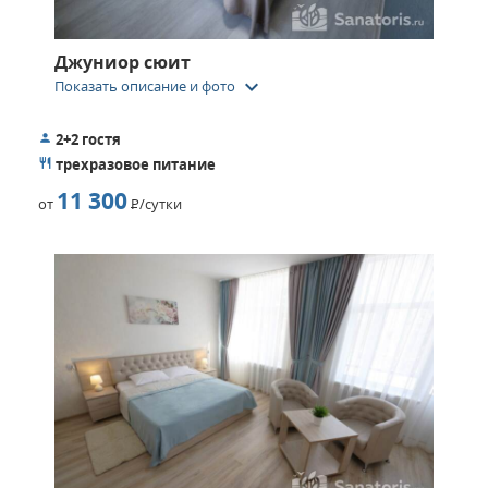
Джуниор сюит
keyboard_arrow_down
Показать описание и фото
2+2 гостя
трехразовое питание
11 300
от
Р
/сутки