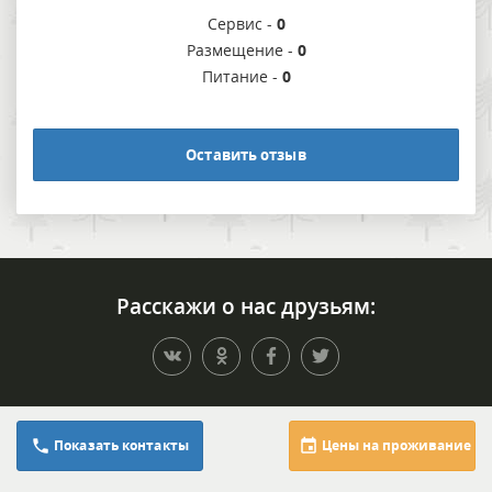
Сервис -
0
Размещение -
0
Питание -
0
Оставить отзыв
Расскажи о нас друзьям:
Полезная информация
8 (800) 222-45-03
Показать контакты
Цены на проживание
Добавить свой объект
8 (939) 719-97-07