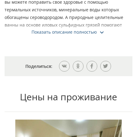
вы можете поправить свое здоровье с помощью
термальных источников, минеральные воды которых
обогащены сероводородом. А природные целительные
ванны на основе иловых сульфидных грязей помогают
Показать описание полностью
многим пациентам справиться с болями и укрепить
организм в целом.
«Сергиевские минеральные воды» представляет собой
комплекс из трех лечебниц.
Поделиться:
Административное здание, корпус №2 и водо- и
грязелечебницы расположены в зоне Серного озера. Эта
парковая территория отлично подходит для неспешных
прогулок пациентов.
Цены на проживание
Жилые корпуса №3 и №4 расположены на расстоянии
нескольких километров от Главного. Постояльцы
приезжают на процедуры на бесплатном транспорте.
Корпус №10 образует третью часть здравницы и
оборудован для размещения больных с заболеваниями