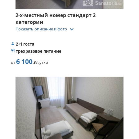
2-х-местный номер стандарт 2
категории
keyboard_arrow_down
Показать описание и фото
2+1 гостя
трехразовое питание
6 100
от
Р
/сутки