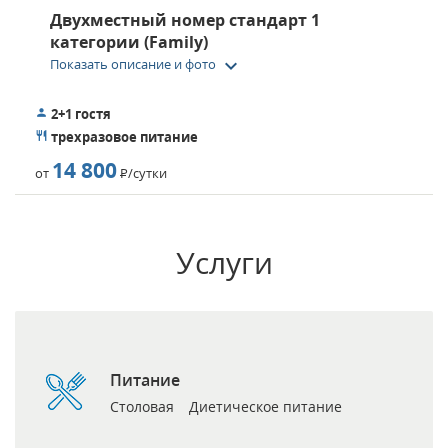
Двухместный номер стандарт 1
категории (Family)
keyboard_arrow_down
Показать описание и фото
2+1 гостя
трехразовое питание
14 800
от
Р
/сутки
Услуги
Питание
Столовая
Диетическое питание