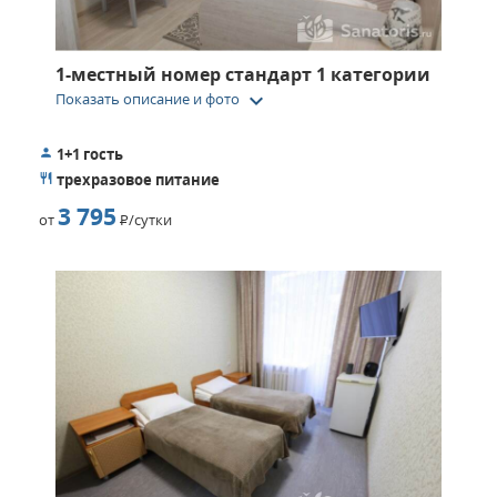
1-местный номер стандарт 1 категории
keyboard_arrow_down
Показать описание и фото
1+1 гость
трехразовое питание
3 795
от
Р
/сутки