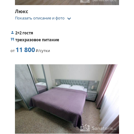
Люкс
keyboard_arrow_down
Показать описание и фото
2+2 гостя
трехразовое питание
11 800
от
Р
/сутки