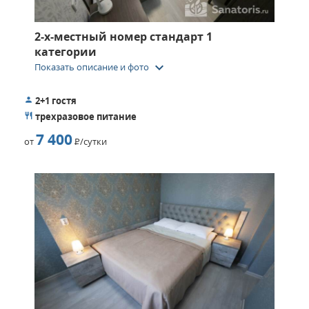
2-х-местный номер стандарт 1
категории
keyboard_arrow_down
Показать описание и фото
2+1 гостя
трехразовое питание
7 400
от
Р
/сутки