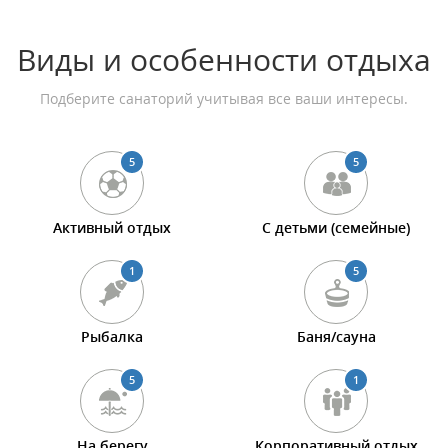
Виды и особенности отдыха
Подберите санаторий учитывая все ваши интересы.
5
5
Активный отдых
С детьми (семейные)
1
5
Рыбалка
Баня/сауна
5
1
На берегу
Корпоративный отдых