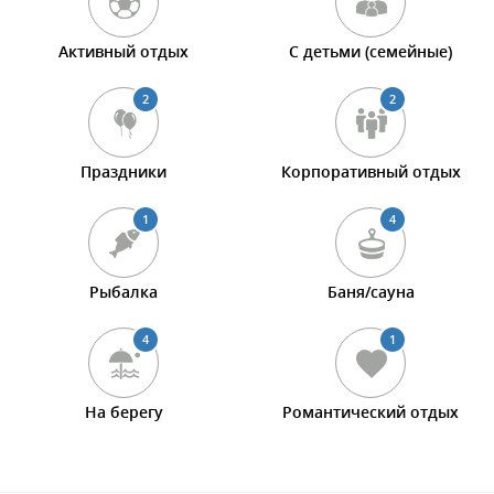
Активный отдых
С детьми (семейные)
2
2
Праздники
Корпоративный отдых
1
4
Рыбалка
Баня/сауна
4
1
На берегу
Романтический отдых