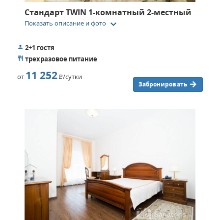
Стандарт TWIN 1-комнатный 2-местный
keyboard_arrow_down
Показать описание и фото
2+1 гостя
трехразовое питание
11 252
от
Р
/сутки
Забронировать