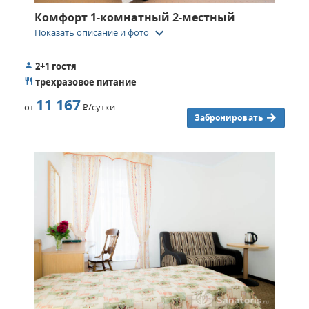
Комфорт 1-комнатный 2-местный
keyboard_arrow_down
Показать описание и фото
2+1 гостя
трехразовое питание
11 167
от
Р
/сутки
Забронировать