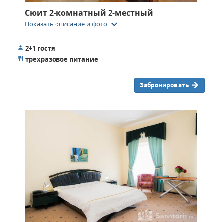
Сюит 2-комнатный 2-местный
keyboard_arrow_down
Показать описание и фото
2+1 гостя
трехразовое питание
Забронировать