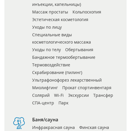
инъекции, капельницы)
Массаж простаты
Кольпоскопия
Эстетическая косметология
Уходы по лицу
Специальные виды
косметологического массажа
Уходы по телу
Обертывания
Бандажное термообертывание
Термовоздействие
Скрабирование (пилинг)
Ультрафонофорез лекарственный
Миолифтинг
Прокат спортинвентаря
Солярий
Wi-Fi
Экскурсии
Трансфер
СПА-центр
Парк
Баня/сауна
Инфракрасная сауна
Финская сауна