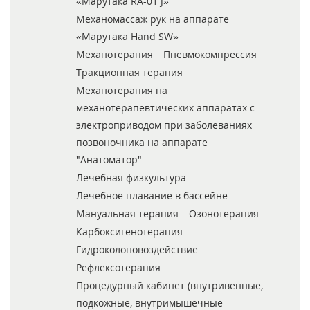
«Марутака RA-01 J»
Механомассаж рук на аппарате
«Марутака Hand SW»
Механотерапия
Пневмокомпрессия
Тракционная терапия
Механотерапия на
механотерапевтических аппаратах с
электроприводом при заболеваниях
позвоночника на аппарате
"Анатоматор"
Лечебная физкультура
Лечебное плавание в бассейне
Мануальная терапия
Озонотерапия
Карбоксигенотерапия
Гидроколоновоздействие
Рефлексотерапия
Процедурный кабинет (внутривенные,
подкожные, внутримышечные