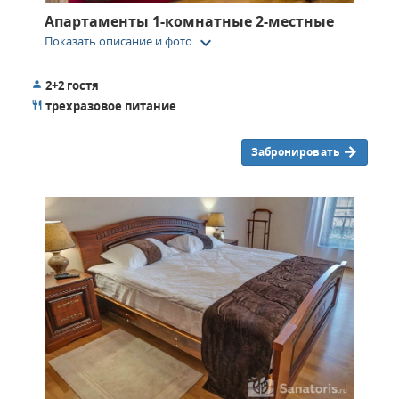
Апартаменты 1-комнатные 2-местные
keyboard_arrow_down
Показать описание и фото
2+2 гостя
трехразовое питание
Забронировать