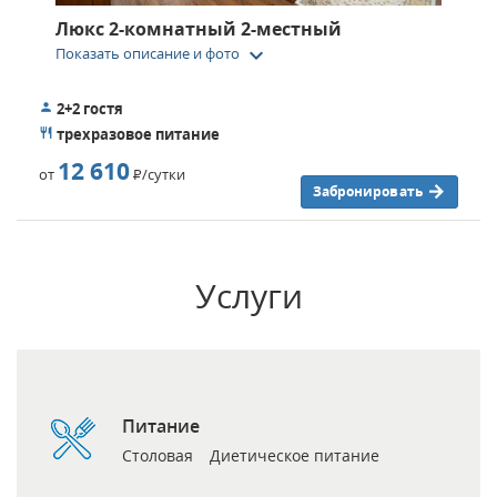
Люкс 2-комнатный 2-местный
keyboard_arrow_down
Показать описание и фото
2+2 гостя
трехразовое питание
12 610
от
Р
/сутки
Забронировать
Услуги
Питание
Столовая
Диетическое питание