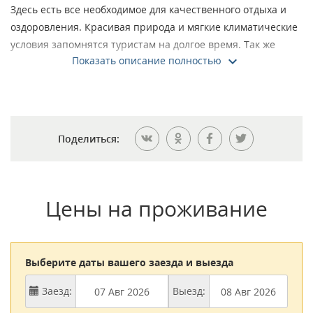
Здесь есть все необходимое для качественного отдыха и
оздоровления. Красивая природа и мягкие климатические
условия запомнятся туристам на долгое время. Так же
Показать описание полностью
гости санаторий могут полюбоваться разнообразием
местной флоры и фауны. Изюминкой курорта считается
озеро Тамбукан. Сюда туристы приезжают, чтобы
насладиться лечебными грязями.
В оздоровительном комплексе проводятся различные
Поделиться:
медицинские процедуры. Здесь постояльцы могут пройти
диагностику, лечение и профилактические процедуры.
Грамотные специалисты находят индивидуальный подход
Цены на проживание
к каждому посетителю. При этом обязательно учитывается
характер заболевания и его течение. Во всех кабинетах
здравницы установлено инновационное оборудование.
Выберите даты вашего заезда и выезда
Кроме лечения здесь можно отлично отдохнуть от проблем
и забот. Расслабиться помогут грязевые ванны, ванны с
Заезд:
Выезд:
лечебной минеральной водой и множество других