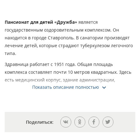
Пансионат для детей «Дружба»
является
государственным оздоровительным комплексом. Он
находится в городе Ставрополь. В санатории производят
лечение детей, которые страдают туберкулезом легочного
типа.
Здравница работает с 1951 года. Общая площадь
комплекса составляет почти 10 метров квадратных. Здесь
есть медицинский корпус, здание администрации,
Показать описание полностью
столовая, склады, прачечная и автостоянка. На
благоустроенной территории есть места отдыха и
проведения досуга.
В лечебном корпусе имеется современное оборудование
для диагностики и лечения. Опытные специалисты
Поделиться:
используют инновационные технологии и методики.