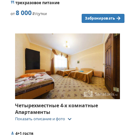
трехразовое питание
8 000
от
Р
/сутки
Забронировать
Четырехместные 4-х комнатные
Апартаменты
keyboard_arrow_down
Показать описание и фото
4+1 гостя