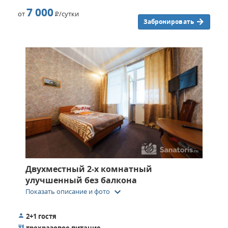
7 000
от
Р
/сутки
Забронировать
Двухместный 2-х комнатный
улучшенный без балкона
keyboard_arrow_down
Показать описание и фото
2+1 гостя