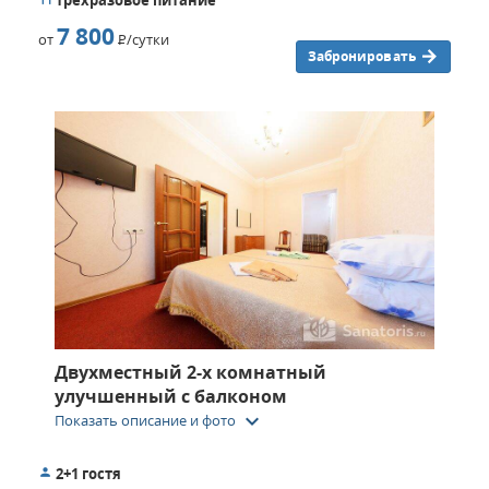
трехразовое питание
7 800
от
Р
/сутки
Забронировать
Двухместный 2-х комнатный
улучшенный с балконом
keyboard_arrow_down
Показать описание и фото
2+1 гостя