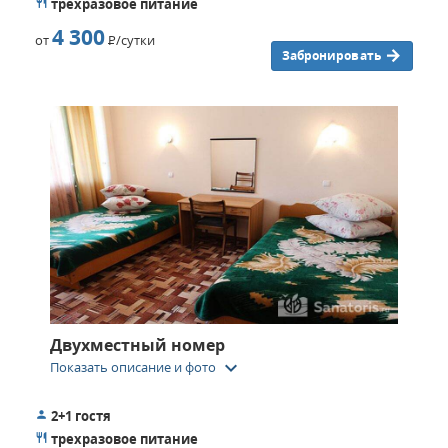
трехразовое питание
Комфортное проживание, компетентный, внимательный
4 300
от
Р
/сутки
персонал, исцеляющий воздух и прекрасные пейзажи –
Забронировать
все это позволяет провести здесь отдых с пользой для
здоровья.
Двухместный номер
keyboard_arrow_down
Показать описание и фото
2+1 гостя
трехразовое питание